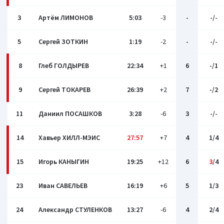
3
Артём ЛИМОНОВ
5:03
-3
-
-/-
5
Сергей ЗОТКИН
1:19
-2
-
-/-
8
Глеб ГОЛДЫРЕВ
22:34
+1
6
-/1
9
Сергей ТОКАРЕВ
26:39
+2
7
-/2
11
Даниил ПОСАШКОВ
3:28
-6
3
-/-
14
Хавьер ХИЛЛ-МЭИС
27:57
+7
4
1/4
15
Игорь КАНЫГИН
19:25
+12
6
3
/4
23
Иван САВЕЛЬЕВ
16:19
+6
5
1/3
24
Александр СТУЛЕНКОВ
13:27
-6
4
2/4