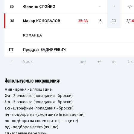
35
Филипп СТОЙКО
-
-
-/-
38
Макар КОНОВАЛОВ
35:33
-6
11
3/
10
КОМАНДА
ГТ
Предраг БАДНЯРЕВИЧ
#
Игрок
мин
+/-
оч
2-x
Используемые сокращения:
мин
- время на площадке
2-х
- 2-очковые (попадания - броски)
3-х
- 3-очковые (попадания - броски)
1-х
- штрафные (попадания - броски)
пч
- подборы на чужом щите (в нападении)
пс
- подборы на своем щите (в защите)
пд
- подборов всего (пч + пс)
гп
- голевые передачи