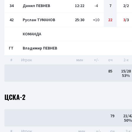
34
Данил ПЕВНЕВ
12:22
-4
7
2/2
42
Руслан ТУМАНОВ
25:30
+10
22
3
/3
КОМАНДА
ГТ
Владимир ПЕВНЕВ
#
Игрок
мин
+/-
оч
2-x
85
15/28
53%
ЦСКА-2
79
21/4
50%
#
Игрок
мин
+/-
оч
2-x