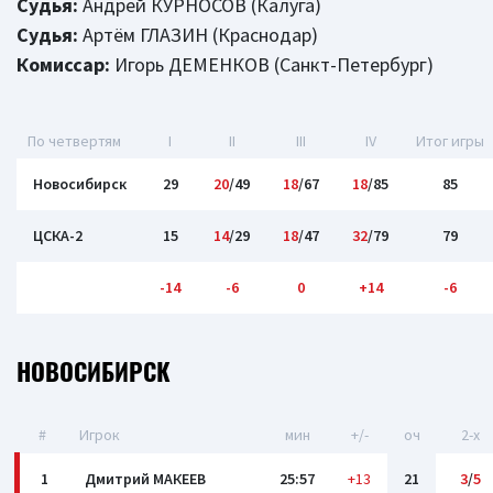
Судья:
Андрей КУРНОСОВ (Калуга)
Судья:
Артём ГЛАЗИН (Краснодар)
Комиссар:
Игорь ДЕМЕНКОВ (Санкт-Петербург)
По четвертям
I
II
III
IV
Итог игры
Новосибирск
29
20
/49
18
/67
18
/85
85
ЦСКА-2
15
14
/29
18
/47
32
/79
79
-14
-6
0
+14
-6
НОВОСИБИРСК
#
Игрок
мин
+/-
оч
2-x
1
Дмитрий МАКЕЕВ
25:57
+13
21
3
/
5