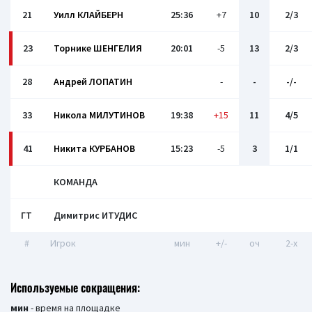
21
Уилл КЛАЙБЕРН
25:36
+7
10
2/3
23
Торнике ШЕНГЕЛИЯ
20:01
-5
13
2/3
28
Андрей ЛОПАТИН
-
-
-/-
33
Никола МИЛУТИНОВ
19:38
+15
11
4/5
41
Никита КУРБАНОВ
15:23
-5
3
1/1
КОМАНДА
ГТ
Димитрис ИТУДИС
#
Игрок
мин
+/-
оч
2-x
Используемые сокращения:
мин
- время на площадке