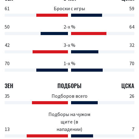
61
Броски с игры
59
50
2-х %
64
42
3-х %
32
70
1-х %
70
ЗЕН
ПОДБОРЫ
ЦСКА
35
Подборов всего
26
Подборы на чужом
щите (в
13
нападении)
7