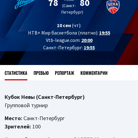
78
80
(Санкт-
Петербург)
10 сен
(чт):
НТВ+ Мир баскетбола (платно):
19:55
Vtb-league.com:
20:00
Санкт-Петербург:
19:55
СТАТИСТИКА
ПРЕВЬЮ
РЕПОРТАЖ
КОММЕНТАРИИ
Кубок Невы (Санкт-Петербург)
Групповой турнир
Место:
Санкт-Петербург
Зрителей:
100