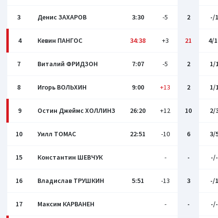
3
Денис ЗАХАРОВ
3:30
-5
2
-/
4
Кевин ПАНГОС
34:38
+3
21
4/1
7
Виталий ФРИДЗОН
7:07
-5
2
1/
8
Игорь ВОЛЬХИН
9:00
+13
2
1/
9
Остин Джеймс ХОЛЛИНЗ
26:20
+12
10
2/
10
Уилл ТОМАС
22:51
-10
6
3/
15
Константин ШЕВЧУК
-
-
-/-
16
Владислав ТРУШКИН
5:51
-13
3
-/
17
Максим КАРВАНЕН
-
-
-/-