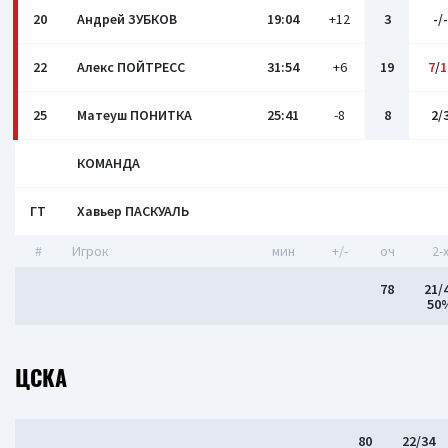
20
Андрей ЗУБКОВ
19:04
+12
3
-/-
22
Алекс ПОЙТРЕСС
31:54
+6
19
7
/
1
25
Матеуш ПОНИТКА
25:41
-8
8
2/
КОМАНДА
ГТ
Хавьер ПАСКУАЛЬ
#
Игрок
мин
+/-
оч
2-
78
21/
50
ЦСКА
80
22/34