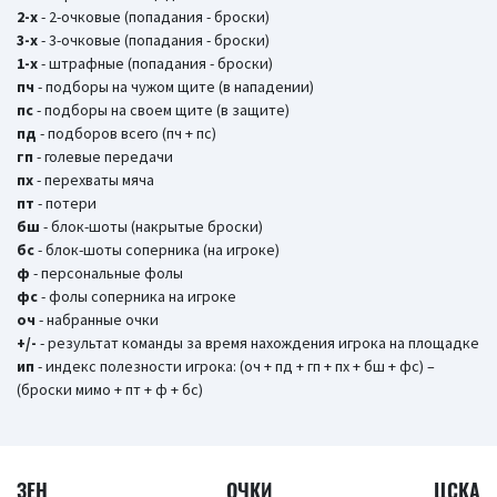
2-х
- 2-очковые (попадания - броски)
3-х
- 3-очковые (попадания - броски)
1-х
- штрафные (попадания - броски)
пч
- подборы на чужом щите (в нападении)
пс
- подборы на своем щите (в защите)
пд
- подборов всего (пч + пс)
гп
- голевые передачи
пх
- перехваты мяча
пт
- потери
бш
- блок-шоты (накрытые броски)
бc
- блок-шоты соперника (на игроке)
ф
- персональные фолы
фс
- фолы соперника на игроке
оч
- набранные очки
+/-
- результат команды за время нахождения игрока на площадке
ип
- индекс полезности игрока: (оч + пд + гп + пх + бш + фс) –
(броски мимо + пт + ф + бс)
ЗЕН
ОЧКИ
ЦСКА