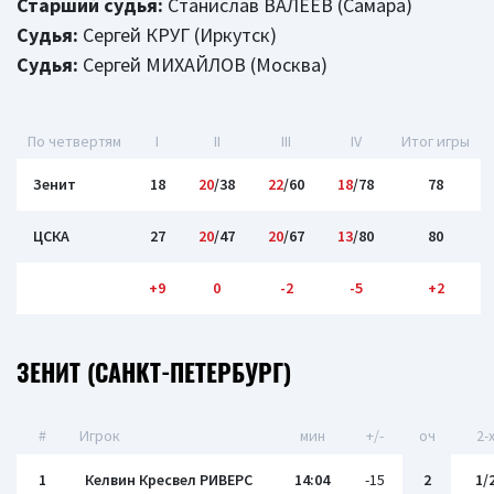
Старший судья:
Станислав ВАЛЕЕВ (Самара)
Судья:
Сергей КРУГ (Иркутск)
Судья:
Сергей МИХАЙЛОВ (Москва)
По четвертям
I
II
III
IV
Итог игры
Зенит
18
20
/38
22
/60
18
/78
78
ЦСКА
27
20
/47
20
/67
13
/80
80
+9
0
-2
-5
+2
ЗЕНИТ (САНКТ-ПЕТЕРБУРГ)
#
Игрок
мин
+/-
оч
2-
1
Келвин Кресвел РИВЕРС
14:04
-15
2
1/