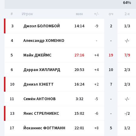
64%
#
Игрок
мин
+/-
оч
2-x
3
Джоэл БОЛОМБОЙ
14:14
-9
2
1/3
4
Александр ХОМЕНКО
-
-
-/-
5
Майк ДЖЕЙМС
27:16
+4
19
7
/
9
6
Дэрран ХИЛЛИАРД
20:53
+4
10
2/3
10
Дэниэл ХЭКЕТТ
16:24
+2
7
2/3
11
Семён АНТОНОВ
3:32
-5
-
-/-
13
Янис СТРЕЛНИЕКС
15:02
-6
-
-/2
17
Йоханнес ФОГТМАНН
22:01
+8
5
1/2