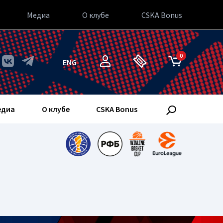
Медиа
О клубе
CSKA Bonus
0
ENG
едиа
О клубе
CSKA Bonus