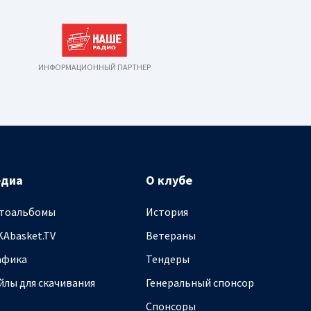
ИНФОРМАЦИОННЫЙ ПАРТНЕР
едиа
О клубе
тоальбомы
История
KAbasket.TV
Ветераны
афика
Тендеры
йлы для скачивания
Генеральный спонсор
Спонсоры