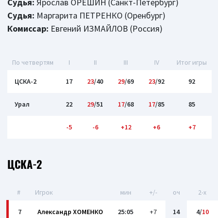
Судья:
Ярослав ОРЕШИН (Санкт-Петербург)
Судья:
Маргарита ПЕТРЕНКО (Оренбург)
Комиссар:
Евгений ИЗМАЙЛОВ (Россия)
По четвертям
I
II
III
IV
Итог игры
ЦСКА-2
17
23
/40
29
/69
23
/92
92
Урал
22
29
/51
17
/68
17
/85
85
-5
-6
+12
+6
+7
ЦСКА-2
#
Игрок
мин
+/-
оч
2-x
7
Александр ХОМЕНКО
25:05
+7
14
4/
10