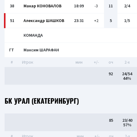
38
Макар КОНОВАЛОВ
18:09
-3
11
2/4
51
Александр ШАШКОВ
23:31
+2
5
1/5
КОМАНДА
ГТ
Максим ШАРАФАН
#
Игрок
мин
+/-
оч
2-x
92
24/54
44%
БК УРАЛ (ЕКАТЕРИНБУРГ)
85
23/40
57%
#
Игрок
мин
+/-
оч
2-x