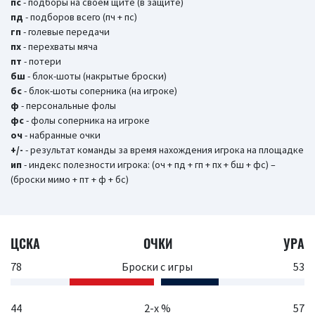
пс
- подборы на своем щите (в защите)
пд
- подборов всего (пч + пс)
гп
- голевые передачи
пх
- перехваты мяча
пт
- потери
бш
- блок-шоты (накрытые броски)
бc
- блок-шоты соперника (на игроке)
ф
- персональные фолы
фс
- фолы соперника на игроке
оч
- набранные очки
+/-
- результат команды за время нахождения игрока на площадке
ип
- индекс полезности игрока: (оч + пд + гп + пх + бш + фс) –
(броски мимо + пт + ф + бс)
ЦСКА
ОЧКИ
УРА
78
Броски с игры
53
44
2-х %
57