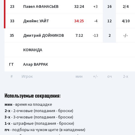
23
Павел АФАНАСЬЕВ
32:24
+3
16
2/4
33
Джеймс УАЙТ
34:25
-4
12
4/10
35
Дмитрий ДОЙНИКОВ
7:12
-13
2
-/-
КОМАНДА
ГТ
Алар ВАРРАК
#
Игрок
мин
+/-
оч
2-x
Используемые сокращения:
мин
- время на площадке
2-х
- 2-очковые (попадания - броски)
3-х
- 3-очковые (попадания - броски)
1-х
- штрафные (попадания - броски)
пч
- подборы на чужом щите (в нападении)