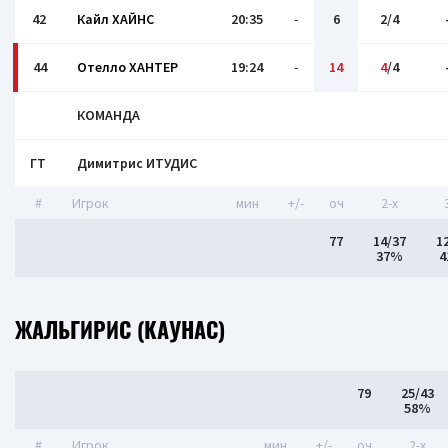
42
Кайл ХАЙНС
20:35
-
6
2/4
44
Отелло ХАНТЕР
19:24
-
14
4
/4
КОМАНДА
ГТ
Димитрис ИТУДИС
#
Игрок
мин
+/-
оч
2-x
77
14/37
1
37%
4
ЖАЛЬГИРИС (КАУНАС)
79
25/43
58%
#
Игрок
мин
+/-
оч
2-x