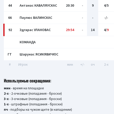
44
Антанас КАВАЛЯУСКАС
20:30
-
9
4/5
66
Паулюс ВАЛИНСКАС
-
-
-/-
92
Эдгарас УЛАНОВАС
29:54
-
14
4/
9
КОМАНДА
ГТ
Шарунас ЯСИКЯВИЧЮС
#
Игрок
мин
+/-
оч
2-x
Используемые сокращения:
мин
- время на площадке
2-х
- 2-очковые (попадания - броски)
3-х
- 3-очковые (попадания - броски)
1-х
- штрафные (попадания - броски)
пч
- подборы на чужом щите (в нападении)