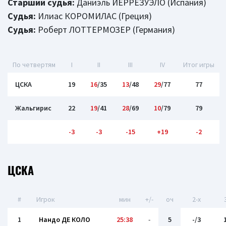
Старший судья:
Даниэль ИЕРРЕЗУЭЛО (Испания)
Судья:
Илиас КОРОМИЛАС (Греция)
Судья:
Роберт ЛОТТЕРМОЗЕР (Германия)
По четвертям
I
II
III
IV
Итог игры
ЦСКА
19
16
/35
13
/48
29
/77
77
Жальгирис
22
19
/41
28
/69
10
/79
79
-3
-3
-15
+19
-2
ЦСКА
#
Игрок
мин
+/-
оч
2-x
1
Нандо ДЕ КОЛО
25:38
-
5
-/3