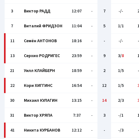
3
Виктор РАДД
12:07
-
7
-/-
7
Виталий ФРИДЗОН
11:04
-
5
1/1
11
Семён АНТОНОВ
18:16
-
-
-/-
13
Серхио РОДРИГЕС
23:59
-
9
3/
8
21
Уилл КЛАЙБЕРН
18:59
-
2
1/5
22
Кори ХИГГИНС
16:54
-
12
1/5
30
Михаил КУЛАГИН
13:15
-
14
2/3
31
Виктор ХРЯПА
7:37
-
3
-/1
41
Никита КУРБАНОВ
12:12
-
-
-/3