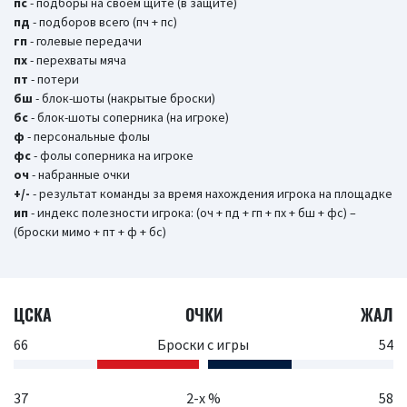
пс
- подборы на своем щите (в защите)
пд
- подборов всего (пч + пс)
гп
- голевые передачи
пх
- перехваты мяча
пт
- потери
бш
- блок-шоты (накрытые броски)
бc
- блок-шоты соперника (на игроке)
ф
- персональные фолы
фс
- фолы соперника на игроке
оч
- набранные очки
+/-
- результат команды за время нахождения игрока на площадке
ип
- индекс полезности игрока: (оч + пд + гп + пх + бш + фс) –
(броски мимо + пт + ф + бс)
ЦСКА
ОЧКИ
ЖАЛ
66
Броски с игры
54
37
2-х %
58