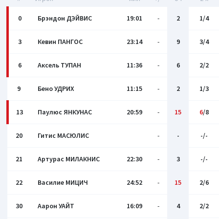
0
Брэндон ДЭЙВИС
19:01
-
2
1/4
3
Кевин ПАНГОС
23:14
-
9
3/4
6
Аксель ТУПАН
11:36
-
6
2/2
9
Бено УДРИХ
11:15
-
2
1/3
13
Паулюс ЯНКУНАС
20:59
-
15
6
/8
20
Гитис МАСЮЛИС
-
-
-/-
21
Артурас МИЛАКНИС
22:30
-
3
-/-
22
Василие МИЦИЧ
24:52
-
15
2/6
30
Аарон УАЙТ
16:09
-
4
2/2