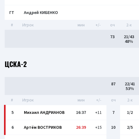
ГТ
Андрей КИБЕНКО
#
Игрок
мин
+/-
оч
2-x
73
21/43
48%
ЦСКА-2
87
22/41
53%
#
Игрок
мин
+/-
оч
2-x
5
Михаил АНДРИАНОВ
16:37
+11
7
1/2
6
Артём ВОСТРИКОВ
26:39
+15
10
2/5