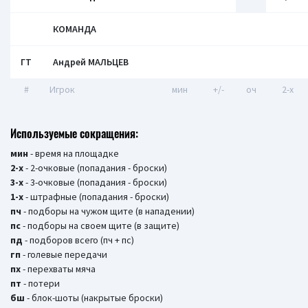
КОМАНДА
ГТ
Андрей МАЛЬЦЕВ
#
Игрок
мин
+/-
оч
2-x
Используемые сокращения:
мин
- время на площадке
2-х
- 2-очковые (попадания - броски)
3-х
- 3-очковые (попадания - броски)
1-х
- штрафные (попадания - броски)
пч
- подборы на чужом щите (в нападении)
пс
- подборы на своем щите (в защите)
пд
- подборов всего (пч + пс)
гп
- голевые передачи
пх
- перехваты мяча
пт
- потери
бш
- блок-шоты (накрытые броски)