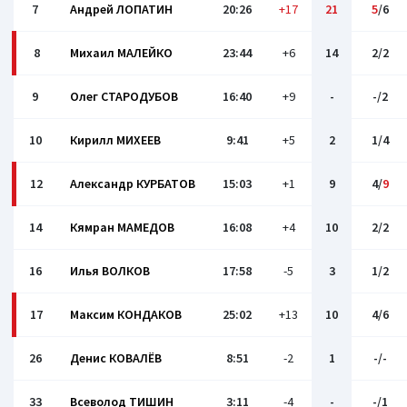
7
Андрей ЛОПАТИН
20:26
+17
21
5
/6
8
Михаил МАЛЕЙКО
23:44
+6
14
2/2
9
Олег СТАРОДУБОВ
16:40
+9
-
-/2
10
Кирилл МИХЕЕВ
9:41
+5
2
1/4
12
Александр КУРБАТОВ
15:03
+1
9
4/
9
14
Кямран МАМЕДОВ
16:08
+4
10
2/2
16
Илья ВОЛКОВ
17:58
-5
3
1/2
17
Максим КОНДАКОВ
25:02
+13
10
4/6
26
Денис КОВАЛЁВ
8:51
-2
1
-/-
33
Всеволод ТИШИН
3:11
-4
-
-/1