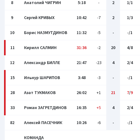
8
Анатолий ЧИГРИН
5:18
-
2
1/1
9
Сергей КРИВЫХ
10:42
-7
2
1/3
10
Борис НАЗМУТДИНОВ
11:32
-5
-
-/1
11
Кирилл САЛМИН
31:36
-2
20
4/8
12
Александр БИЛЛЕ
21:47
-23
4
2/4
15
Ильнур ШАРИПОВ
3:48
-3
-
-/1
28
Азат ТУКМАКОВ
26:02
+1
21
7
/
9
33
Роман ЗАГРЕТДИНОВ
16:35
+5
4
2/4
82
Алексей ПАСЕЧНИК
10:26
-6
-
-/1
КОМАНДА