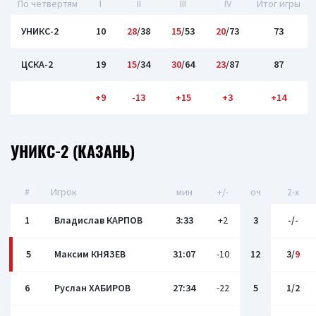
По четвертям
I
II
III
IV
Итог игры
УНИКС-2
10
28
/38
15
/53
20
/73
73
ЦСКА-2
19
15
/34
30
/64
23
/87
87
+9
-13
+15
+3
+14
УНИКС-2 (КАЗАНЬ)
#
Игрок
мин
+/-
оч
2-x
1
Владислав КАРПОВ
3:33
+2
3
-/-
5
Максим КНЯЗЕВ
31:07
-10
12
3/
9
6
Руслан ХАБИРОВ
27:34
-22
5
1/2