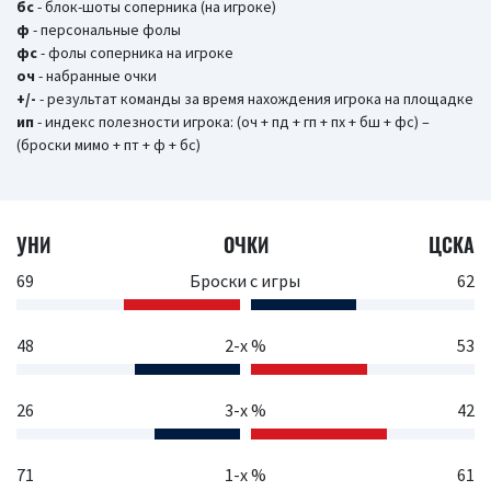
бc
- блок-шоты соперника (на игроке)
ф
- персональные фолы
фс
- фолы соперника на игроке
оч
- набранные очки
+/-
- результат команды за время нахождения игрока на площадке
ип
- индекс полезности игрока: (оч + пд + гп + пх + бш + фс) –
(броски мимо + пт + ф + бс)
УНИ
ОЧКИ
ЦСКА
69
Броски с игры
62
48
2-х %
53
26
3-х %
42
71
1-х %
61