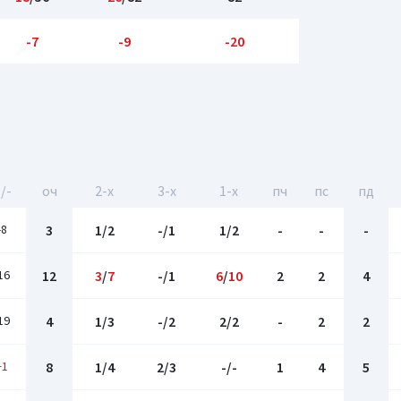
-7
-9
-20
/-
оч
2-x
3-x
1-x
пч
пс
пд
-8
3
1/2
-/1
1/2
-
-
-
16
12
3
/
7
-/1
6
/
10
2
2
4
19
4
1/3
-/2
2/2
-
2
2
+1
8
1/4
2/3
-/-
1
4
5