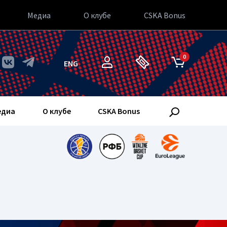
Медиа
О клубе
CSKA Bonus
0
ENG
едиа
О клубе
CSKA Bonus