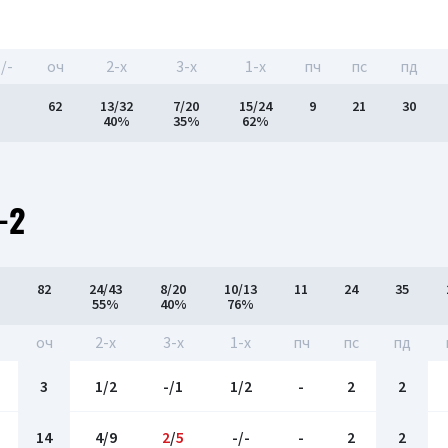
/-
оч
2-x
3-x
1-x
пч
пс
пд
62
13/32
7/20
15/24
9
21
30
40%
35%
62%
-2
82
24/43
8/20
10/13
11
24
35
55%
40%
76%
оч
2-x
3-x
1-x
пч
пс
пд
3
1/2
-/1
1/2
-
2
2
14
4/9
2
/
5
-/-
-
2
2