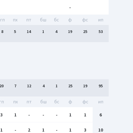
-
гп
пх
пт
бш
бc
ф
фс
ип
8
5
14
1
4
19
25
53
20
7
12
4
1
25
19
95
гп
пх
пт
бш
бc
ф
фс
ип
3
1
-
-
-
1
1
6
1
-
2
1
-
1
3
10