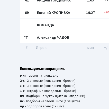
42
Андрей ГОРДИЕНКО
1:03
69
Евгений КРОПИВКА
19:27
+20
КОМАНДА
ГТ
Александр ЧАДОВ
#
Игрок
мин
+/-
Используемые сокращения:
мин
- время на площадке
2-х
- 2-очковые (попадания - броски)
3-х
- 3-очковые (попадания - броски)
1-х
- штрафные (попадания - броски)
пч
- подборы на чужом щите (в нападении)
пс
- подборы на своем щите (в защите)
пд
- подборов всего (пч + пс)