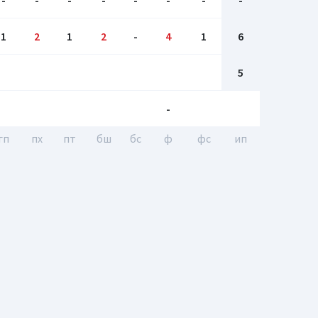
-
-
-
-
-
-
-
-
1
2
1
2
-
4
1
6
5
-
гп
пх
пт
бш
бc
ф
фс
ип