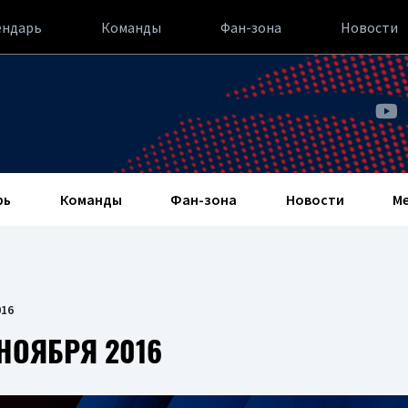
ендарь
Команды
Фан-зона
Новости
рь
Команды
Фан-зона
Новости
М
016
 НОЯБРЯ 2016