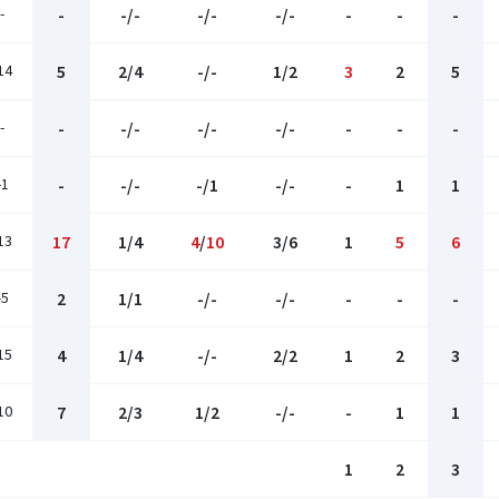
-
-
-/-
-/-
-/-
-
-
-
14
5
2/4
-/-
1/2
3
2
5
-
-
-/-
-/-
-/-
-
-
-
-1
-
-/-
-/1
-/-
-
1
1
13
17
1/4
4
/
10
3/6
1
5
6
-5
2
1/1
-/-
-/-
-
-
-
15
4
1/4
-/-
2/2
1
2
3
10
7
2/3
1/2
-/-
-
1
1
1
2
3