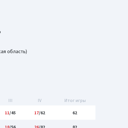
о
ая область)
III
IV
Итог игры
11
/45
17
/62
62
18
/56
26
/82
82