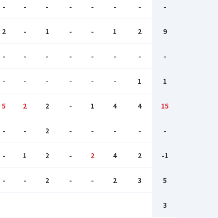
-
-
-
-
-
-
-
-
2
-
1
-
-
1
2
9
-
-
-
-
-
-
-
-
-
-
-
-
-
-
1
1
5
2
2
-
1
4
4
15
-
-
2
-
-
-
-
-
-
1
2
-
2
4
2
-1
-
-
2
-
-
2
3
5
3