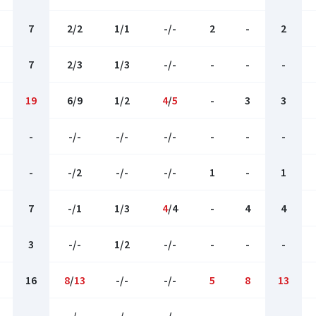
7
2/2
1/1
-/-
2
-
2
7
2/3
1/3
-/-
-
-
-
19
6/9
1/2
4
/
5
-
3
3
-
-/-
-/-
-/-
-
-
-
-
-/2
-/-
-/-
1
-
1
7
-/1
1/3
4
/4
-
4
4
3
-/-
1/2
-/-
-
-
-
16
8
/
13
-/-
-/-
5
8
13