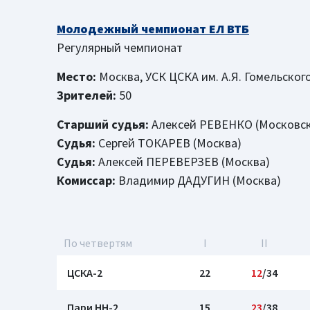
Молодежный чемпионат ЕЛ ВТБ
Регулярный чемпионат
Место:
Москва, УСК ЦСКА им. А.Я. Гомельског
Зрителей:
50
Старший судья:
Алексей РЕВЕНКО (Московск
Судья:
Сергей ТОКАРЕВ (Москва)
Судья:
Алексей ПЕРЕВЕРЗЕВ (Москва)
Комиссар:
Владимир ДАДУГИН (Москва)
По четвертям
I
II
ЦСКА-2
22
12
/34
Пари НН-2
15
23
/38