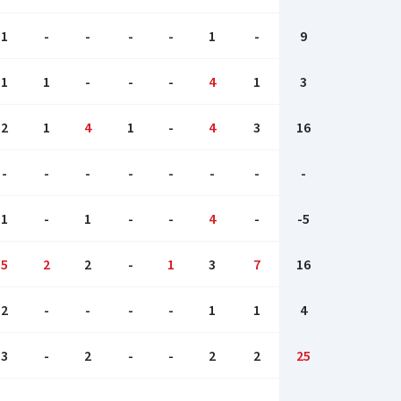
1
-
-
-
-
1
-
9
1
1
-
-
-
4
1
3
2
1
4
1
-
4
3
16
-
-
-
-
-
-
-
-
1
-
1
-
-
4
-
-5
5
2
2
-
1
3
7
16
2
-
-
-
-
1
1
4
3
-
2
-
-
2
2
25