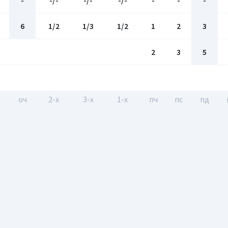
-
-/-
-/-
-/-
-
-
-
6
1/2
1/3
1/2
1
2
3
2
3
5
оч
2-x
3-x
1-x
пч
пс
пд