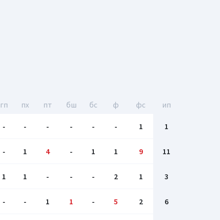
гп
пх
пт
бш
бc
ф
фс
ип
-
-
-
-
-
-
1
1
-
1
4
-
1
1
9
11
1
1
-
-
-
2
1
3
-
-
1
1
-
5
2
6