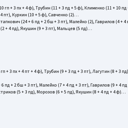
10 гп + 3 пх + 4 ф), Трубин (11 + 3 пд + 5 ф), Клименко (11 + 10 пд 
+ 4 пт), Куркин (10 + 5 ф), Савченко (2)…
стапкович (24 + 6 пд + 2 бш + 3 пт), Малейко (2), Гаврилов (4 + 4 г
(2 + 4 пд), Якушин (9 + 3 пт), Мальцев (5 пд)…
 гп + 3 пх + 4 пт + 4 ф), Трубин (9 + 3 пд + 3 пт), Лагутин (8 + 3 пд
6 пд + 2 бш + 3 пт), Малейко (7 + 4 пд + 3 пт), Гаврилов (9 + 4 пд 
стриков (5 + 3 пд), Морозов (6 + 5 пд), Якушин (8 + 4 пд + 4 ф)…