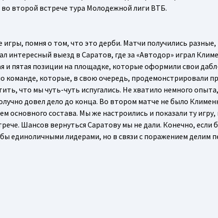
ь во второй встрече тура Молодежной лиги ВТБ.
игры, помня о том, что это дерби. Матчи получились разные, 
ал интересный выезд в Саратов, где за «Автодор» играл Клим
ая и пятая позиции на площадке, которые оформили свои дабл
о команде, которые, в свою очередь, продемонстрировали п
ть, что мы чуть-чуть испугались. Не хватило немного опыта,
получно довел дело до конца. Во втором матче не было Клименк
м основного состава. Мы же настроились и показали ту игру,
трече. Шансов вернуться Саратову мы не дали. Конечно, если 
и бы единоличными лидерами, но в связи с поражением делим 