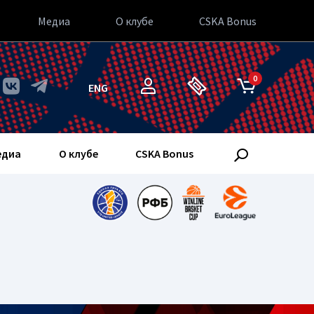
Медиа
О клубе
CSKA Bonus
0
ENG
едиа
О клубе
CSKA Bonus