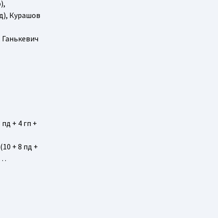
),
 пд), Курашов
), Ганькевич
 пд + 4 гп +
(10 + 8 пд +
)…