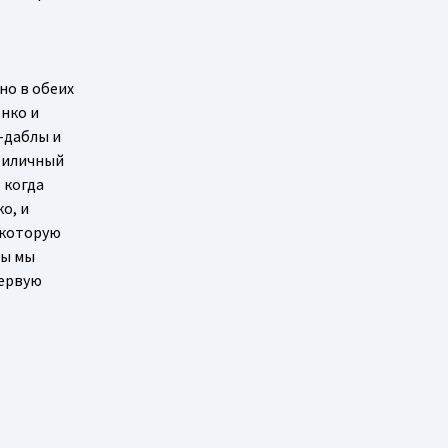
но в обеих
енко и
-даблы и
риличный
 когда
о, и
 которую
бы мы
первую