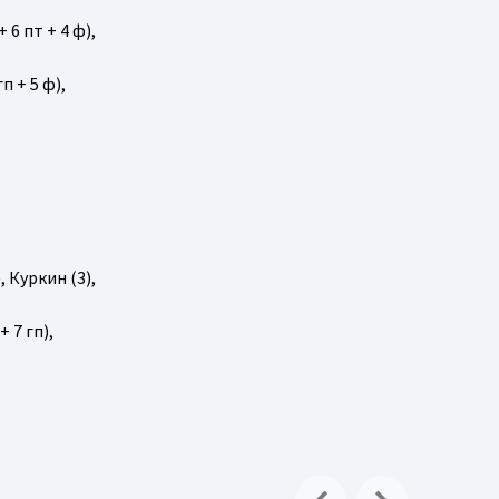
+ 6 пт + 4 ф),
п + 5 ф),
), Куркин (3),
+ 7 гп),