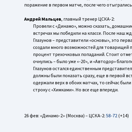
поражение в первом матче, после чего отыгралис
Андрей Мальцев
, главный тренер ЦСКА-2:
Провели с «Динамо», можно сказать, домашние 
встречах мы победили на классе. После наш жд
Глазунов – представители «основы», это перв
создали много возможностей для товарищей п
процент трехочковых попаданий. Стоит отмети
очнулись – было уже «-20», и «Автодор» благо
Глазунов остался единственным представителе
должны были показать сразу, еще в первой вс
одержали верх в обоих матчах, то сейчас был
строку с «Химками». Но все еще впереди.
26 фев: «Динамо-2» (Москва) – ЦСКА-2:
58-72
(+14)