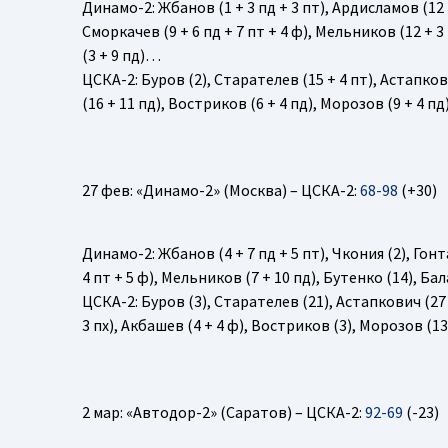
Динамо-2
: Жбанов (1 + 3 пд + 3 пт), Ардисламов (12 +
Сморкачев (9 + 6 пд + 7 пт + 4 ф), Мельников (12 + 3 
(3 + 9 пд)…
ЦСКА-2
: Буров (2), Старателев (15 + 4 пт), Астапкови
(16 + 11 пд), Востриков (6 + 4 пд), Морозов (9 + 4 пд
27 фев: «Динамо-2» (Москва) – ЦСКА-2:
68-98
(+30)
Динамо-2
: Жбанов (4 + 7 пд + 5 пт), Чкония (2), Гонт
4 пт + 5 ф), Мельников (7 + 10 пд), Бутенко (14), Ба
ЦСКА-2
: Буров (3), Старателев (21), Астапкович (27 +
3 пх), Акбашев (4 + 4 ф), Востриков (3), Морозов (13 
2 мар: «Автодор-2» (Саратов) – ЦСКА-2:
92-69
(-23)