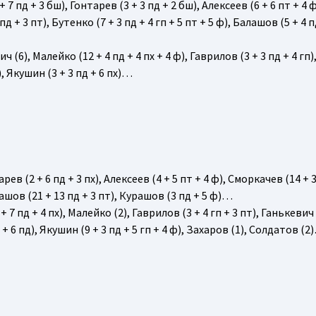
 7 пд + 3 бш), Гонтарев (3 + 3 пд + 2 бш), Алексеев (6 + 6 пт + 4 ф
пд + 3 пт), Бутенко (7 + 3 пд + 4 гп + 5 пт + 5 ф), Балашов (5 + 4
ч (6), Малейко (12 + 4 пд + 4 пх + 4 ф), Гаврилов (3 + 3 пд + 4 гп
), Якушин (3 + 3 пд + 6 пх)…
арев (2 + 6 пд + 3 пх), Алексеев (4 + 5 пт + 4 ф), Сморкачев (14 + 3
лашов (21 + 13 пд + 3 пт), Курашов (3 пд + 5 ф)…
 7 пд + 4 пх), Малейко (2), Гаврилов (3 + 4 гп + 3 пт), Ганькевич 
+ 6 пд), Якушин (9 + 3 пд + 5 гп + 4 ф), Захаров (1), Солдатов (2