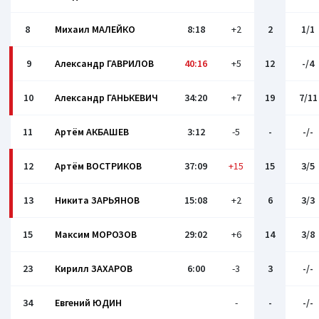
8
Михаил МАЛЕЙКО
8:18
+2
2
1/1
9
Александр ГАВРИЛОВ
40:16
+5
12
-/4
10
Александр ГАНЬКЕВИЧ
34:20
+7
19
7/11
11
Артём АКБАШЕВ
3:12
-5
-
-/-
12
Артём ВОСТРИКОВ
37:09
+15
15
3/5
13
Никита ЗАРЬЯНОВ
15:08
+2
6
3/3
15
Максим МОРОЗОВ
29:02
+6
14
3/8
23
Кирилл ЗАХАРОВ
6:00
-3
3
-/-
34
Евгений ЮДИН
-
-
-/-