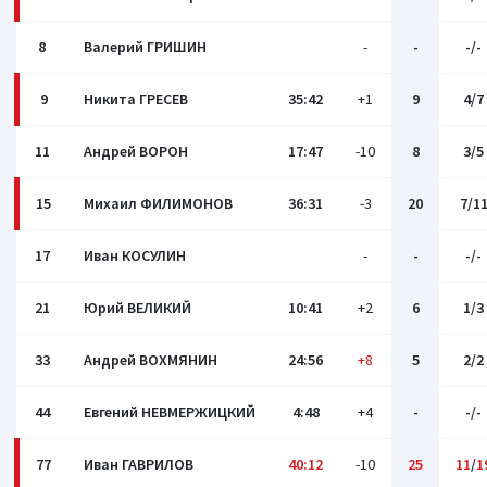
8
Валерий ГРИШИН
-
-
-/-
9
Никита ГРЕСЕВ
35:42
+1
9
4/7
11
Андрей ВОРОН
17:47
-10
8
3/5
15
Михаил ФИЛИМОНОВ
36:31
-3
20
7/1
17
Иван КОСУЛИН
-
-
-/-
21
Юрий ВЕЛИКИЙ
10:41
+2
6
1/3
33
Андрей ВОХМЯНИН
24:56
+8
5
2/2
44
Евгений НЕВМЕРЖИЦКИЙ
4:48
+4
-
-/-
77
Иван ГАВРИЛОВ
40:12
-10
25
11
/
1