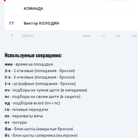
КОМАНДА
ГТ
Виктор КОЛОДИН
#
Игрок
мин
+/-
оч
2-x
Используемые сокращения:
мин
- время на площадке
2-х
- 2-очковые (попадания - броски)
3-х
- 3-очковые (попадания - броски)
1-х
- штрафные (попадания - броски)
пч
- подборы на чужом щите (в нападении)
пс
- подборы на своем щите (в защите)
пд
- подборов всего (пч + пс)
гп
- голевые передачи
пх
- перехваты мяча
пт
- потери
бш
- блок-шоты (накрытые броски)
бc
- блок-шоты соперника (на игроке)