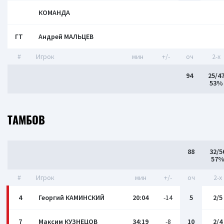
КОМАНДА
ГТ
Андрей МАЛЬЦЕВ
#
Игрок
мин
+/-
оч
2-x
94
25/4
53%
ТАМБОВ
88
32/5
57
#
Игрок
мин
+/-
оч
2-x
4
Георгий КАМИНСКИЙ
20:04
-14
5
2/5
7
Максим КУЗНЕЦОВ
34:19
-8
10
2/4