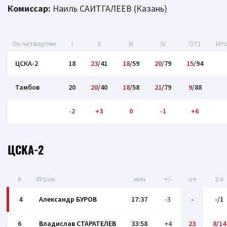
Комиссар:
Наиль САИТГАЛЕЕВ (Казань)
По четвертям
I
II
III
IV
OT1
Ито
ЦСКА-2
18
23
/41
18
/59
20
/79
15
/94
Тамбов
20
20
/40
18
/58
21
/79
9
/88
-2
+3
0
-1
+6
ЦСКА-2
#
Игрок
мин
+/-
оч
2-x
4
Александр БУРОВ
17:37
-3
-
-/1
6
Владислав СТАРАТЕЛЕВ
33:58
+4
23
8
/
14