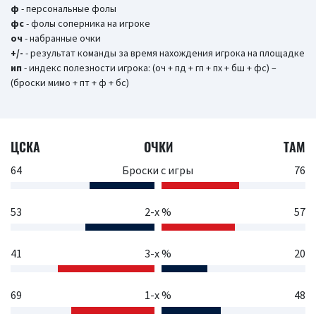
ф
- персональные фолы
фс
- фолы соперника на игроке
оч
- набранные очки
+/-
- результат команды за время нахождения игрока на площадке
ип
- индекс полезности игрока: (оч + пд + гп + пх + бш + фс) –
(броски мимо + пт + ф + бс)
ЦСКА
ОЧКИ
ТАМ
64
Броски с игры
76
53
2-х %
57
41
3-х %
20
69
1-х %
48