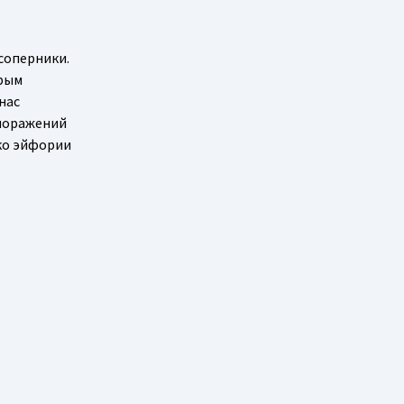
соперники.
орым
нас
 поражений
ко эйфории