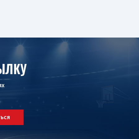
ЫЛКУ
ях
ТЬСЯ