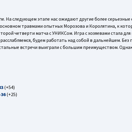
пе. На следующем этапе нас ожидают другие более серьезные 
в основном травмами опытных Морозова и Королятина, к кот
орой четверти матча с УНИКСом. Игра с хозяевами стала для 
 расслабляемся, будем работать над собой в дальнейшем. Без
Остальные встречи выиграли с большим преимуществом. Одна
83
(+54)
-36
(+25)