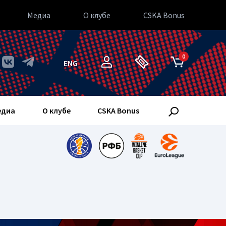
Медиа
О клубе
CSKA Bonus
0
ENG
едиа
О клубе
CSKA Bonus