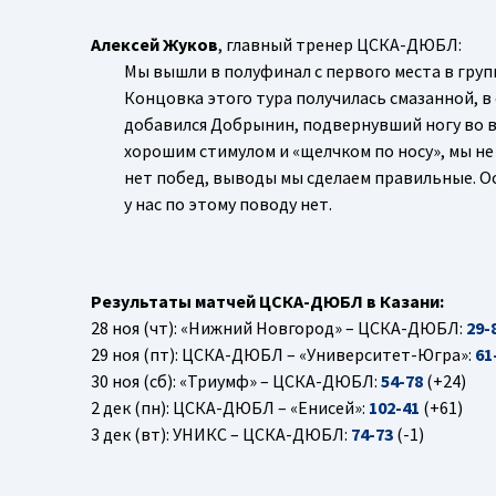
Алексей Жуков
, главный тренер ЦСКА-ДЮБЛ:
Мы вышли в полуфинал с первого места в груп
Концовка этого тура получилась смазанной, 
добавился Добрынин, подвернувший ногу во вт
хорошим стимулом и «щелчком по носу», мы не
нет побед, выводы мы сделаем правильные. 
у нас по этому поводу нет.
Результаты матчей ЦСКА-ДЮБЛ в Казани:
28 ноя (чт): «Нижний Новгород» – ЦСКА-ДЮБЛ:
29-
29 ноя (пт): ЦСКА-ДЮБЛ – «Университет-Югра»:
61
30 ноя (сб): «Триумф» – ЦСКА-ДЮБЛ:
54-78
(+24)
2 дек (пн): ЦСКА-ДЮБЛ – «Енисей»:
102-41
(+61)
3 дек (вт): УНИКС – ЦСКА-ДЮБЛ:
74-73
(-1)