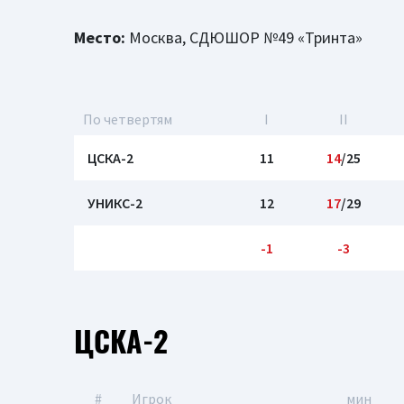
Место:
Москва, СДЮШОР №49 «Тринта»
По четвертям
I
II
ЦСКА-2
11
14
/25
УНИКС-2
12
17
/29
-1
-3
ЦСКА-2
#
Игрок
мин