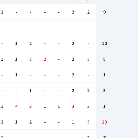
2
-
-
-
-
2
2
9
-
-
-
-
-
-
-
-
-
1
2
-
-
2
-
10
1
1
3
2
-
2
3
5
-
1
-
-
-
2
-
1
-
-
1
-
-
2
2
3
1
4
3
1
1
3
3
1
2
1
2
-
-
1
3
19
1
-
-
-
-
-
2
7