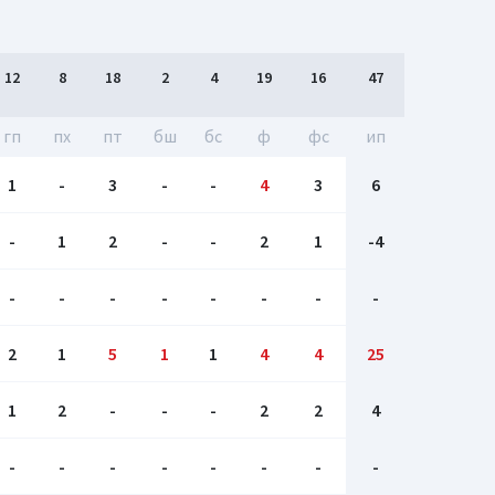
12
8
18
2
4
19
16
47
гп
пх
пт
бш
бc
ф
фс
ип
1
-
3
-
-
4
3
6
-
1
2
-
-
2
1
-4
-
-
-
-
-
-
-
-
2
1
5
1
1
4
4
25
1
2
-
-
-
2
2
4
-
-
-
-
-
-
-
-