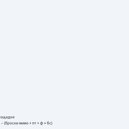
площадке
 – (броски мимо + пт + ф + бс)