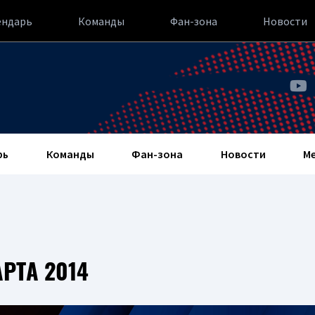
ендарь
Команды
Фан-зона
Новости
рь
Команды
Фан-зона
Новости
М
РТА 2014