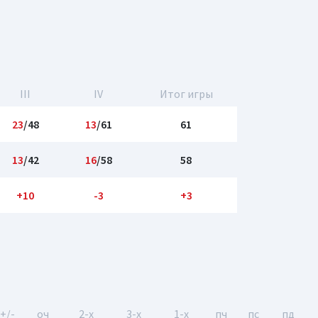
III
IV
Итог игры
23
/48
13
/61
61
13
/42
16
/58
58
+10
-3
+3
+/-
оч
2-x
3-x
1-x
пч
пс
пд