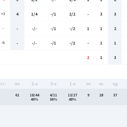
+3
4
1/4
-/1
2/2
-
3
3
-
-
-/-
-/1
-/2
1
1
2
-6
-
-/-
-/1
-/2
-
1
1
2
1
3
+/-
оч
2-x
3-x
1-x
пч
пс
пд
61
18/44
4/11
13/27
9
28
37
40%
36%
48%