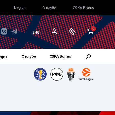
Медиа
О клубе
CSKA Bonus
0
ENG
едиа
О клубе
CSKA Bonus