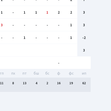
1
-
1
1
1
2
2
3
3
-
-
-
-
-
1
3
-
-
1
-
-
-
1
-2
3
-
гп
пх
пт
бш
бc
ф
фс
ип
11
8
13
4
2
16
19
62