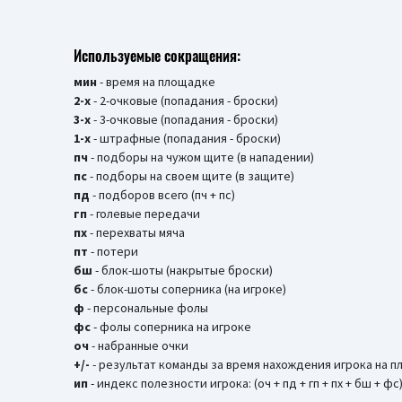
Используемые сокращения:
мин
- время на площадке
2-х
- 2-очковые (попадания - броски)
3-х
- 3-очковые (попадания - броски)
1-х
- штрафные (попадания - броски)
пч
- подборы на чужом щите (в нападении)
пс
- подборы на своем щите (в защите)
пд
- подборов всего (пч + пс)
гп
- голевые передачи
пх
- перехваты мяча
пт
- потери
бш
- блок-шоты (накрытые броски)
бc
- блок-шоты соперника (на игроке)
ф
- персональные фолы
фс
- фолы соперника на игроке
оч
- набранные очки
+/-
- результат команды за время нахождения игрока на 
ип
- индекс полезности игрока: (оч + пд + гп + пх + бш + фс)