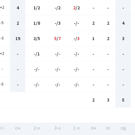
+2
4
1/2
-/2
2
/2
-
-
-
-5
2
1/8
-/3
-/-
2
2
4
-3
19
2/5
5
/
7
-/
3
1
2
3
+2
-
-/1
-/-
-/-
-
-
-
-
-
-/-
-/-
-/-
-
-
-
-5
-
-/-
-/-
-/-
-
-
-
2
3
5
+/-
оч
2-x
3-x
1-x
пч
пс
пд