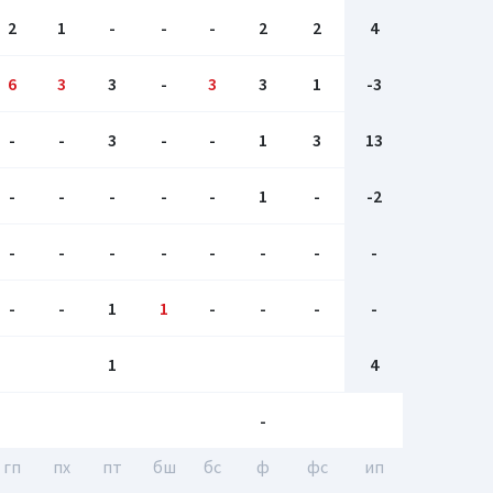
2
1
-
-
-
2
2
4
6
3
3
-
3
3
1
-3
-
-
3
-
-
1
3
13
-
-
-
-
-
1
-
-2
-
-
-
-
-
-
-
-
-
-
1
1
-
-
-
-
1
4
-
гп
пх
пт
бш
бc
ф
фс
ип