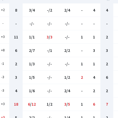
+2
8
3/4
-/2
2/4
-
4
4
-
-
-/-
-/-
-/-
-
-
-
+3
11
1/1
3
/
3
-/-
1
1
2
+8
6
2/7
-/1
2/2
-
3
3
-1
2
1/3
-/-
-/-
1
1
2
-3
3
1/5
-/-
1/2
2
4
6
-3
4
1/6
-/-
2/4
-
2
2
+3
18
6
/
12
1/2
3
/
5
1
6
7
+9
5
2/2
-/-
1/4
1
1
2