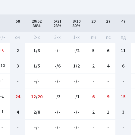
58
20/52
5/21
3/10
20
27
47
38%
23%
30%
+/-
оч
2-x
3-x
1-x
пч
пс
пд
+6
2
1/3
-/-
-/2
5
6
11
-10
3
1/5
-/6
1/2
2
4
6
+1
-
-/-
-/-
-/-
-
-
-
-2
24
12
/
20
-/3
-/1
6
9
15
-1
4
2/8
-/-
-/-
2
1
3
-
-
-/-
-/-
-/-
-
-
-