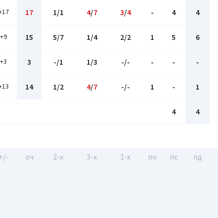
+17
17
1/1
4
/
7
3
/
4
-
4
4
+9
15
5/7
1/4
2/2
1
5
6
+3
3
-/1
1/3
-/-
-
-
-
+13
14
1/2
4
/
7
-/-
1
-
1
4
4
+/-
оч
2-x
3-x
1-x
пч
пс
пд