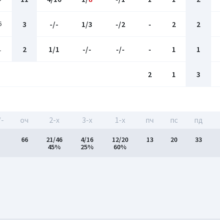
6
3
-/-
1/3
-/2
-
2
2
1
2
1/1
-/-
-/-
-
1
1
2
1
3
/-
оч
2-x
3-x
1-x
пч
пс
пд
66
21/46
4/16
12/20
13
20
33
45%
25%
60%