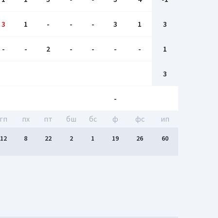
3
1
-
-
-
3
1
3
-
-
2
-
-
-
-
1
3
-
гп
пх
пт
бш
бc
ф
фс
ип
12
8
22
2
1
19
26
60