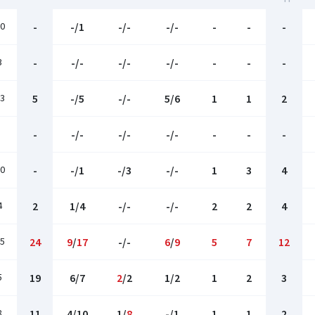
10
-
-/1
-/-
-/-
-
-
-
3
-
-/-
-/-
-/-
-
-
-
13
5
-/5
-/-
5/6
1
1
2
-
-/-
-/-
-/-
-
-
-
10
-
-/1
-/3
-/-
1
3
4
4
2
1/4
-/-
-/-
2
2
4
15
24
9
/
17
-/-
6
/
9
5
7
12
5
19
6/7
2
/2
1/2
1
2
3
8
11
4/10
1/
8
-/1
1
1
2