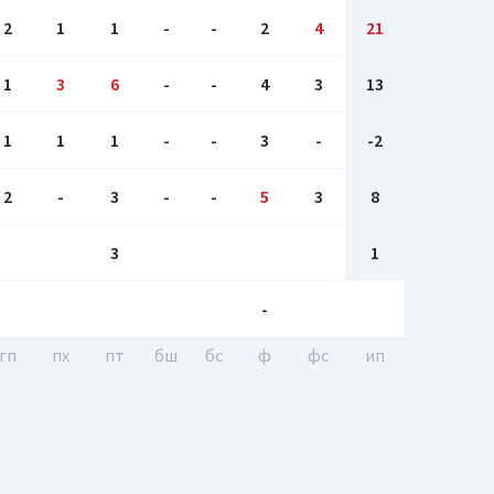
2
1
1
-
-
2
4
21
1
3
6
-
-
4
3
13
1
1
1
-
-
3
-
-2
2
-
3
-
-
5
3
8
3
1
-
гп
пх
пт
бш
бc
ф
фс
ип