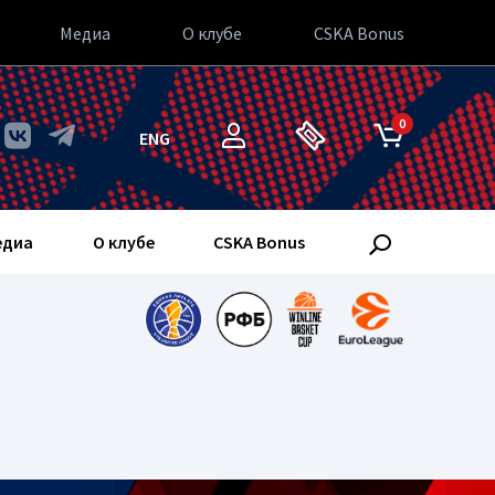
Медиа
О клубе
CSKA Bonus
0
ENG
едиа
О клубе
CSKA Bonus