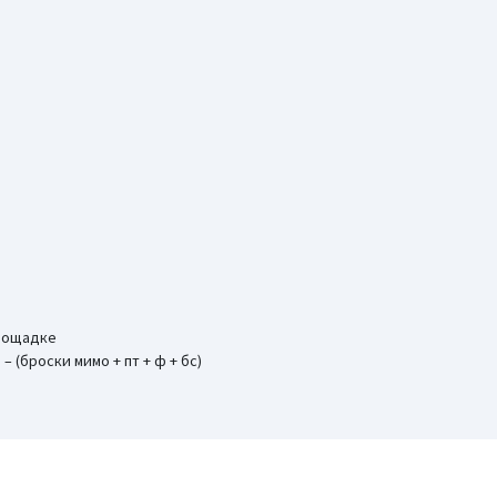
площадке
 – (броски мимо + пт + ф + бс)