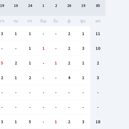
19
10
24
1
2
26
19
85
гп
пх
пт
бш
бc
ф
фс
ип
3
1
1
-
-
2
1
11
-
-
1
1
-
2
3
10
5
2
1
-
1
2
1
2
2
1
2
-
-
4
1
3
-
-
-
-
-
-
-
-
-
-
-
-
-
-
-
-
3
1
5
-
1
2
3
18