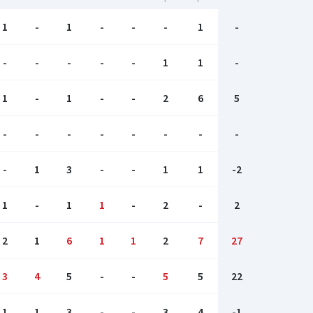
1
-
1
-
-
-
1
-
-
-
-
-
-
1
1
-
1
-
1
-
-
2
6
5
-
-
-
-
-
-
-
-
-
1
3
-
-
1
1
-2
1
-
1
1
-
2
-
2
2
1
6
1
1
2
7
27
3
4
5
-
-
5
5
22
1
1
3
-
-
3
4
-1