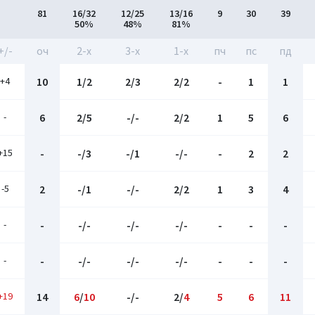
81
16/32
12/25
13/16
9
30
39
50%
48%
81%
+/-
оч
2-x
3-x
1-x
пч
пс
пд
+4
10
1/2
2/3
2/2
-
1
1
-
6
2/5
-/-
2/2
1
5
6
+15
-
-/3
-/1
-/-
-
2
2
-5
2
-/1
-/-
2/2
1
3
4
-
-
-/-
-/-
-/-
-
-
-
-
-
-/-
-/-
-/-
-
-
-
+19
14
6
/
10
-/-
2/
4
5
6
11