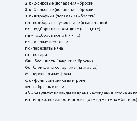
2-х
- 2-очковые (попадания - броски)
3-х
- 3-очковые (попадания - броски)
1-х
- штрафные (попадания - броски)
пч
- подборы на чужом щите (в нападении)
пс
- подборы на своем щите (в защите)
пд
- подборов всего (пч + пс)
гп
- голевые передачи
пх
- перехваты мяча
пт
- потери
бш
- блок-шоты (накрытые броски)
бc
- блок-шоты соперника (на игроке)
ф
- персональные фолы
фс
- фолы соперника на игроке
оч
- набранные очки
+/-
- результат команды за время нахождения игрока на 
ип
- индекс полезности игрока: (оч + пд + гп + пх + бш + фс)