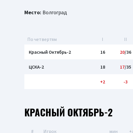
Место:
Волгоград
По четвертям
I
II
Красный Октябрь-2
16
20
/36
ЦСКА-2
18
17
/35
+2
-3
КРАСНЫЙ ОКТЯБРЬ-2
#
Игрок
мин
+