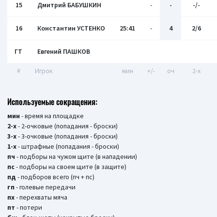
15
Дмитрий БАБУШКИН
-
-
-/-
16
Константин УСТЕНКО
25:41
-
4
2/6
ГТ
Евгений ПАШКОВ
#
Игрок
мин
+/-
оч
2-x
Используемые сокращения:
мин
- время на площадке
2-х
- 2-очковые (попадания - броски)
3-х
- 3-очковые (попадания - броски)
1-х
- штрафные (попадания - броски)
пч
- подборы на чужом щите (в нападении)
пс
- подборы на своем щите (в защите)
пд
- подборов всего (пч + пс)
гп
- голевые передачи
пх
- перехваты мяча
пт
- потери