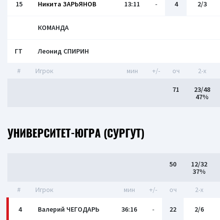
15
Никита ЗАРЬЯНОВ
13:11
-
4
2/3
КОМАНДА
ГТ
Леонид СПИРИН
#
Игрок
мин
+/-
оч
2-x
71
23/48
47%
УНИВЕРСИТЕТ-ЮГРА (СУРГУТ)
50
12/32
37%
#
Игрок
мин
+/-
оч
2-x
4
Валерий ЧЕГОДАРЬ
36:16
-
22
2/6