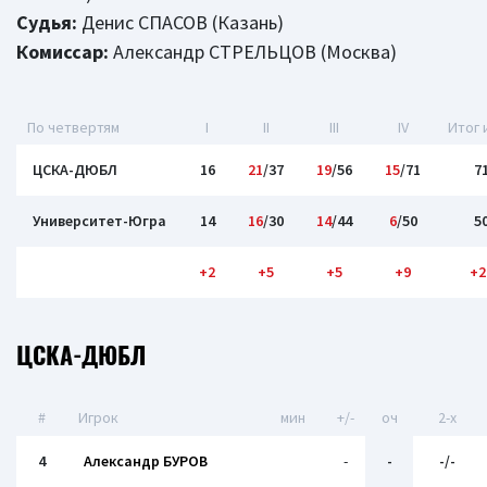
Судья:
Денис СПАСОВ (Казань)
Комиссар:
Александр СТРЕЛЬЦОВ (Москва)
По четвертям
I
II
III
IV
Итог 
ЦСКА-ДЮБЛ
16
21
/37
19
/56
15
/71
7
Университет-Югра
14
16
/30
14
/44
6
/50
5
+2
+5
+5
+9
+2
ЦСКА-ДЮБЛ
#
Игрок
мин
+/-
оч
2-x
4
Александр БУРОВ
-
-
-/-