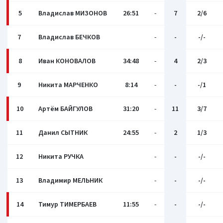
5
Владислав МИЗОНОВ
26:51
-
7
2/6
7
Владислав БЕЧКОВ
-
-
-/-
8
Иван КОНОВАЛОВ
34:48
-
4
2/3
9
Никита МАРЧЕНКО
8:14
-
-
-/1
10
Артём БАЙГУЛОВ
31:20
-
11
3/7
11
Данил СЫТНИК
24:55
-
2
1/3
12
Никита РУЧКА
-
-
-/-
13
Владимир МЕЛЬНИК
-
-
-/-
14
Тимур ТИМЕРБАЕВ
11:55
-
-
-/-