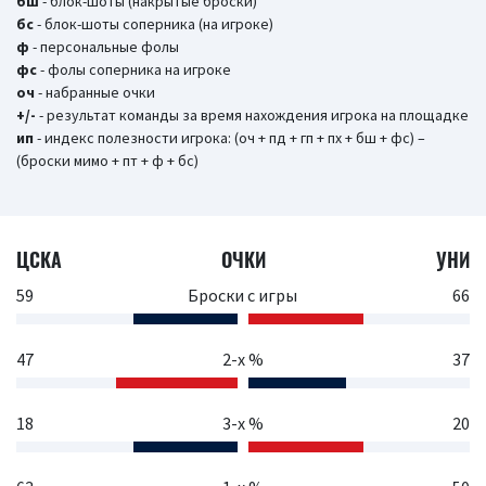
бш
- блок-шоты (накрытые броски)
бc
- блок-шоты соперника (на игроке)
ф
- персональные фолы
фс
- фолы соперника на игроке
оч
- набранные очки
+/-
- результат команды за время нахождения игрока на площадке
ип
- индекс полезности игрока: (оч + пд + гп + пх + бш + фс) –
(броски мимо + пт + ф + бс)
ЦСКА
ОЧКИ
УНИ
59
Броски с игры
66
47
2-х %
37
18
3-х %
20