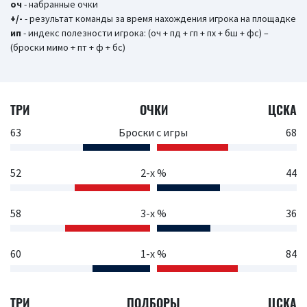
оч
- набранные очки
+/-
- результат команды за время нахождения игрока на площадке
ип
- индекс полезности игрока: (оч + пд + гп + пх + бш + фс) –
(броски мимо + пт + ф + бс)
ТРИ
ОЧКИ
ЦСКА
63
Броски с игры
68
52
2-х %
44
58
3-х %
36
60
1-х %
84
ТРИ
ПОДБОРЫ
ЦСКА