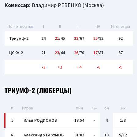
Комиссар:
Владимир РЕВЕНКО (Москва)
По четвертям
I
II
III
IV
Итог игры
Триумф-2
24
21
/45
22
/67
25
/92
92
ЦСКА-2
21
23
/44
26
/70
17
/87
87
-3
+2
+4
-8
-5
ТРИУМФ-2 (ЛЮБЕРЦЫ)
#
Игрок
мин
+/-
оч
2-x
5
Илья РОДИОНОВ
13:54
-
4
1/3
6
Александр РАЗУМОВ
31:02
-
13
5/12