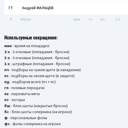
ГТ
Андрей МАЛЬЦЕВ
#
Игрок
мин
+/-
оч
2-x
Используемые сокращения:
мин
- время на площадке
2-х
- 2-очковые (попадания - броски)
3-х
- 3-очковые (попадания - броски)
1-х
- штрафные (попадания - броски)
пч
- подборы на чужом щите (в нападении)
пс
- подборы на своем щите (в защите)
пд
- подборов всего (пч + пс)
гп
- голевые передачи
пх
- перехваты мяча
пт
- потери
бш
- блок-шоты (накрытые броски)
бc
- блок-шоты соперника (на игроке)
ф
- персональные фолы
фс
- фолы соперника на игроке