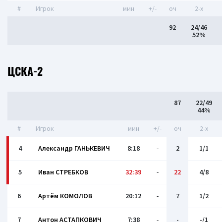
#
Игрок
мин
+/-
оч
2-x
92
24/46
52%
ЦСКА-2
87
22/49
44%
#
Игрок
мин
+/-
оч
2-x
4
Александр ГАНЬКЕВИЧ
8:18
-
2
1/1
5
Иван СТРЕБКОВ
32:39
-
22
4/8
6
Артём КОМОЛОВ
20:12
-
7
1/2
7
Антон АСТАПКОВИЧ
7:38
-
-
-/1