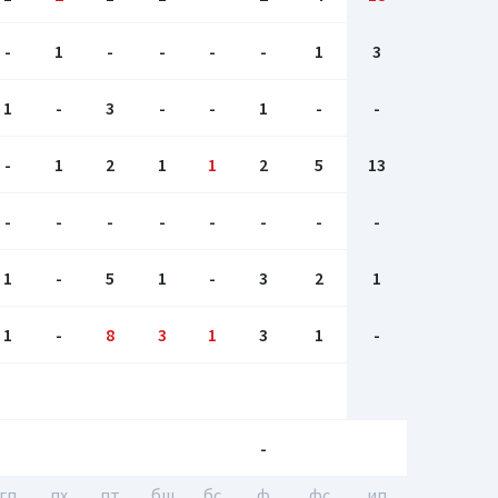
-
1
-
-
-
-
1
3
1
-
3
-
-
1
-
-
-
1
2
1
1
2
5
13
-
-
-
-
-
-
-
-
1
-
5
1
-
3
2
1
1
-
8
3
1
3
1
-
-
гп
пх
пт
бш
бc
ф
фс
ип