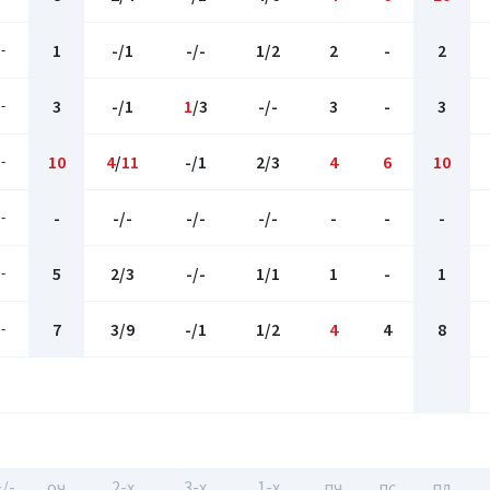
-
1
-/1
-/-
1/2
2
-
2
-
3
-/1
1
/3
-/-
3
-
3
-
10
4
/
11
-/1
2/3
4
6
10
-
-
-/-
-/-
-/-
-
-
-
-
5
2/3
-/-
1/1
1
-
1
-
7
3/9
-/1
1/2
4
4
8
/-
оч
2-x
3-x
1-x
пч
пс
пд