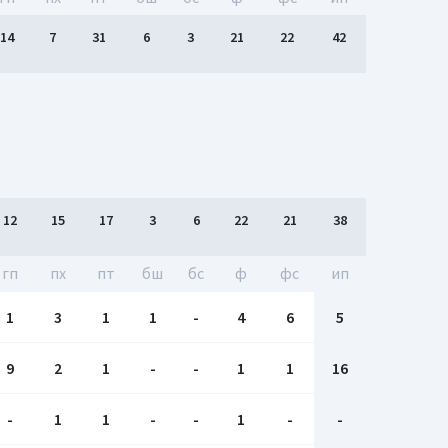
14
7
31
6
3
21
22
42
12
15
17
3
6
22
21
38
гп
пх
пт
бш
бc
ф
фс
ип
1
3
1
1
-
4
6
5
9
2
1
-
-
1
1
16
-
1
1
-
-
1
-
-