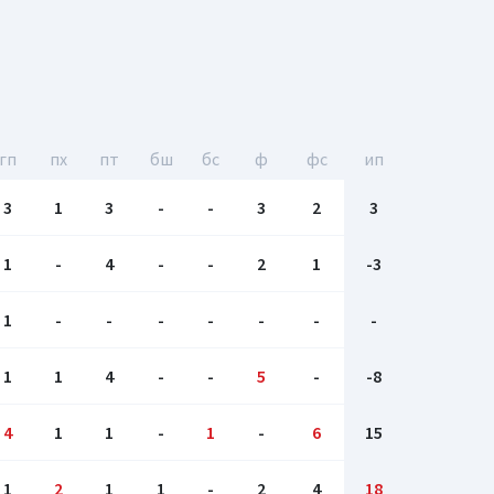
гп
пх
пт
бш
бc
ф
фс
ип
3
1
3
-
-
3
2
3
1
-
4
-
-
2
1
-3
1
-
-
-
-
-
-
-
1
1
4
-
-
5
-
-8
4
1
1
-
1
-
6
15
1
2
1
1
-
2
4
18