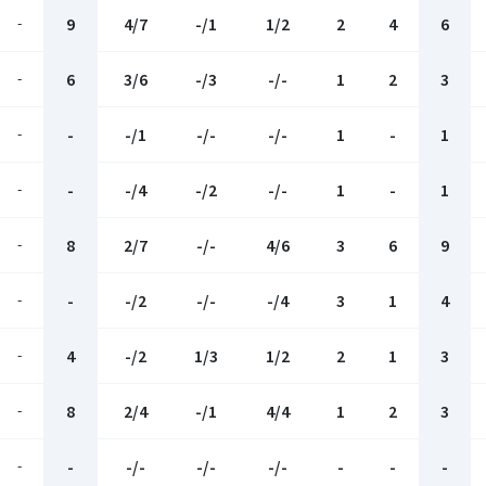
-
9
4/7
-/1
1/2
2
4
6
-
6
3/6
-/3
-/-
1
2
3
-
-
-/1
-/-
-/-
1
-
1
-
-
-/4
-/2
-/-
1
-
1
-
8
2/7
-/-
4/6
3
6
9
-
-
-/2
-/-
-/4
3
1
4
-
4
-/2
1/3
1/2
2
1
3
-
8
2/4
-/1
4/4
1
2
3
-
-
-/-
-/-
-/-
-
-
-