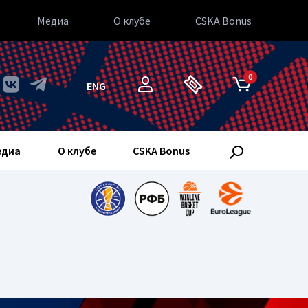
Медиа
О клубе
CSKA Bonus
0
ENG
едиа
О клубе
CSKA Bonus