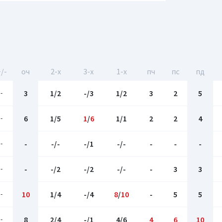
/-
оч
2-x
3-x
1-x
пч
пс
пд
-
3
1/2
-/3
1/2
3
2
5
-
6
1/5
1
/
6
1/1
2
2
4
-
-
-/-
-/1
-/-
-
-
-
-
-
-/2
-/2
-/-
-
3
3
-
10
1/4
-/4
8
/
10
-
5
5
-
8
2/4
-/1
4/6
4
6
10