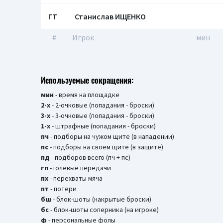
ГТ
Станислав ИЩЕНКО
#
Игрок
мин
Используемые сокращения:
мин
- время на площадке
2-х
- 2-очковые (попадания - броски)
3-х
- 3-очковые (попадания - броски)
1-х
- штрафные (попадания - броски)
пч
- подборы на чужом щите (в нападении)
пс
- подборы на своем щите (в защите)
пд
- подборов всего (пч + пс)
гп
- голевые передачи
пх
- перехваты мяча
пт
- потери
бш
- блок-шоты (накрытые броски)
бc
- блок-шоты соперника (на игроке)
ф
- персональные фолы