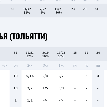
53
14/42
2/22
19/27
23
28
51
33%
9%
70%
Я (ТОЛЬЯТТИ)
57
19/51
2/19
13/23
15
19
34
37%
10%
56%
+/-
оч
2-x
3-x
1-x
пч
пс
пд
-
10
5/14
-/4
-/2
1
3
4
-
10
2/2
1/5
3/3
-
-
-
-
2
1/2
-/-
-/-
-
-
-