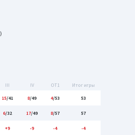
)
III
IV
OT1
Итог игры
15
/41
8
/49
4
/53
53
6
/32
17
/49
8
/57
57
+9
-9
-4
-4