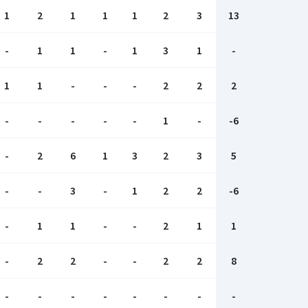
1
2
1
1
1
2
3
13
-
1
1
-
1
3
1
-
1
1
-
-
-
2
2
2
-
-
-
-
-
1
-
-6
-
2
6
1
3
2
3
5
-
-
3
-
1
2
2
-6
-
1
1
-
-
2
1
1
-
2
2
-
-
2
2
8
-
-
-
-
-
-
-
-