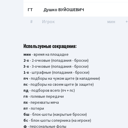
ГТ
Душко ВУЙОШЕВИЧ
#
Игрок
мин
+
Используемые сокращения:
мин
- время на площадке
2-х
- 2-очковые (попадания - броски)
3-х
- 3-очковые (попадания - броски)
1-х
- штрафные (попадания - броски)
пч
- подборы на чужом щите (в нападении)
пс
- подборы на своем щите (в защите)
пд
- подборов всего (пч + пс)
гп
- голевые передачи
пх
- перехваты мяча
пт
- потери
бш
- блок-шоты (накрытые броски)
бc
- блок-шоты соперника (на игроке)
ф
- персональные фолы