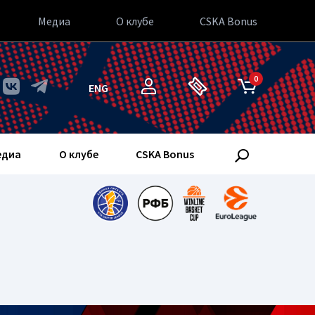
Медиа
О клубе
CSKA Bonus
0
ENG
едиа
О клубе
CSKA Bonus