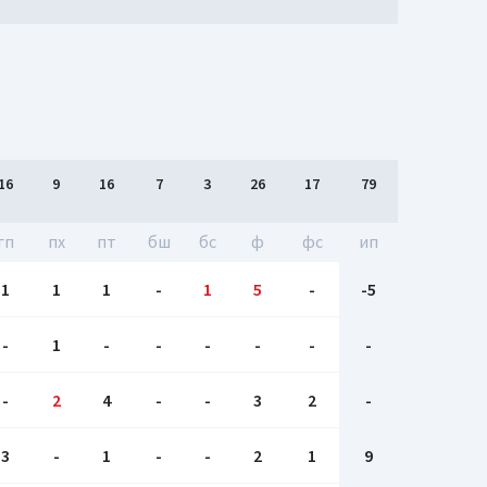
16
9
16
7
3
26
17
79
гп
пх
пт
бш
бc
ф
фс
ип
1
1
1
-
1
5
-
-5
-
1
-
-
-
-
-
-
-
2
4
-
-
3
2
-
3
-
1
-
-
2
1
9