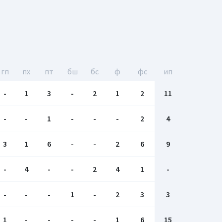
гп
пх
пт
бш
бc
ф
фс
ип
-
1
3
-
2
1
2
11
-
-
1
-
-
-
2
4
3
1
6
-
-
2
6
9
-
4
-
-
2
4
1
-
-
-
-
1
-
2
3
3
1
-
-
-
-
1
6
15