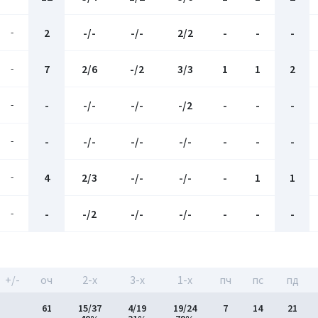
-
2
-/-
-/-
2/2
-
-
-
-
7
2/6
-/2
3/3
1
1
2
-
-
-/-
-/-
-/2
-
-
-
-
-
-/-
-/-
-/-
-
-
-
-
4
2/3
-/-
-/-
-
1
1
-
-
-/2
-/-
-/-
-
-
-
+/-
оч
2-x
3-x
1-x
пч
пс
пд
61
15/37
4/19
19/24
7
14
21