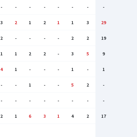
-
-
-
-
-
-
-
-
3
2
1
2
1
1
3
29
2
-
-
-
-
2
2
19
1
1
2
2
-
3
5
9
4
1
-
-
-
1
-
1
-
-
1
-
-
5
2
-
-
-
-
-
-
-
-
-
2
1
6
3
1
4
2
17