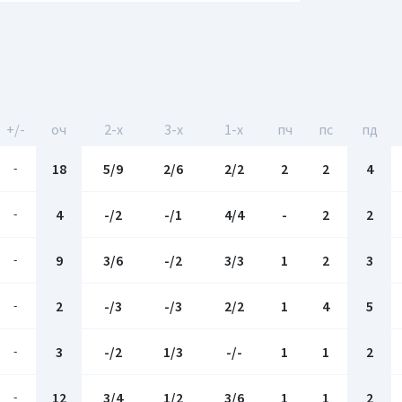
+/-
оч
2-x
3-x
1-x
пч
пс
пд
-
18
5/9
2/6
2/2
2
2
4
-
4
-/2
-/1
4/4
-
2
2
-
9
3/6
-/2
3/3
1
2
3
-
2
-/3
-/3
2/2
1
4
5
-
3
-/2
1/3
-/-
1
1
2
-
12
3/4
1/2
3/6
1
1
2