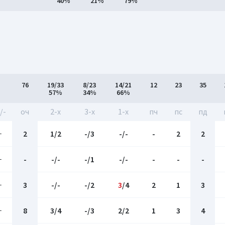
40%
21%
79%
76
19/33
8/23
14/21
12
23
35
57%
34%
66%
/-
оч
2-x
3-x
1-x
пч
пс
пд
-
2
1/2
-/3
-/-
-
2
2
-
-
-/-
-/1
-/-
-
-
-
-
3
-/-
-/2
3
/4
2
1
3
-
8
3/4
-/3
2/2
1
3
4