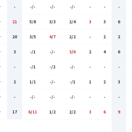
-
-
-/-
-/-
-/-
-
-
-
-
21
5/8
3/3
2/4
3
3
6
-
20
3/5
4
/
7
2/2
-
2
2
-
3
-/1
-/-
3
/
6
2
4
6
-
-
-/1
-/2
-/-
-
-
-
-
2
1/1
-/-
-/1
1
2
3
-
-
-/-
-/-
-/-
-
-
-
-
17
6
/
11
1/2
2/2
3
6
9