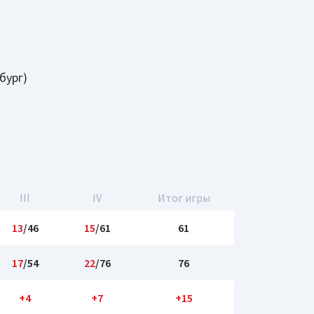
бург)
III
IV
Итог игры
13
/46
15
/61
61
17
/54
22
/76
76
+4
+7
+15