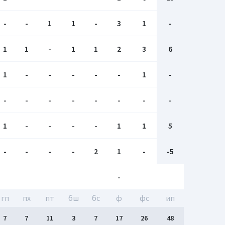
-
-
1
1
-
3
1
-
1
1
-
1
1
2
3
6
1
-
-
-
-
-
1
-
-
-
-
-
-
-
-
-
1
-
-
-
-
1
1
5
-
-
-
-
2
1
-
-5
-
гп
пх
пт
бш
бc
ф
фс
ип
7
7
11
3
7
17
26
48