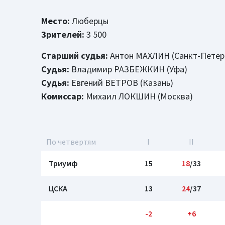
Место:
Люберцы
Зрителей:
3 500
Старший судья:
Антон МАХЛИН (Санкт-Петер
Судья:
Владимир РАЗБЕЖКИН (Уфа)
Судья:
Евгений ВЕТРОВ (Казань)
Комиссар:
Михаил ЛОКШИН (Москва)
По четвертям
I
II
Триумф
15
18
/33
ЦСКА
13
24
/37
-2
+6