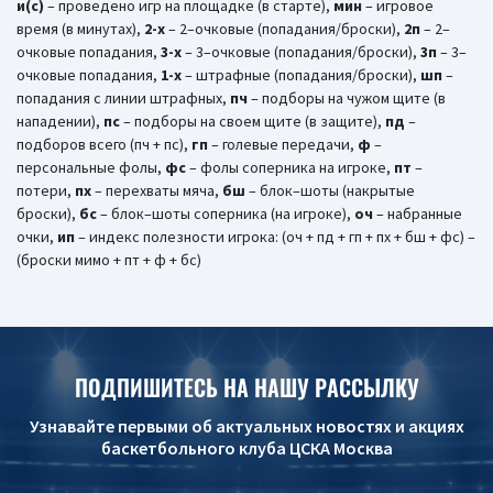
и(c)
– проведено игр на площадке (в старте),
мин
– игровое
время (в минутах),
2-х
– 2–очковые (попадания/броски),
2п
– 2–
очковые попадания,
3-х
– 3–очковые (попадания/броски),
3п
– 3–
очковые попадания,
1-x
– штрафные (попадания/броски),
шп
–
попадания с линии штрафных,
пч
– подборы на чужом щите (в
нападении),
пс
– подборы на своем щите (в защите),
пд
–
подборов всего (пч + пс),
гп
– голевые передачи,
ф
–
персональные фолы,
фс
– фолы соперника на игроке,
пт
–
потери,
пх
– перехваты мяча,
бш
– блок–шоты (накрытые
броски),
бc
– блок–шоты соперника (на игроке),
оч
– набранные
очки,
ип
– индекс полезности игрока: (оч + пд + гп + пх + бш + фс) –
(броски мимо + пт + ф + бс)
ПОДПИШИТЕСЬ НА НАШУ РАССЫЛКУ
Узнавайте первыми об актуальных новостях и акциях
баскетбольного клуба ЦСКА Москва