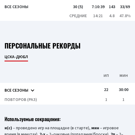
ВСЕ СЕЗОНЫ
30 (5)
7:10:39
143
33/69
СРЕДНИЕ
14:21
4.8
47.8%
ПЕРСОНАЛЬНЫЕ РЕКОРДЫ
ЦСКА-ДЮБЛ
ип
мин
22
30:00
ВСЕ СЕЗОНЫ
ПОВТОРОВ (РАЗ)
1
1
Используемые сокращения:
и(c)
– проведено игр на площадке (в старте),
мин
– игровое
время (в минутах),
2-х
– 2–очковые (попадания/броски),
2п
– 2–