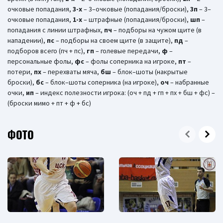
очковые попадания,
3-х
– 3–очковые (попадания/броски),
3п
– 3–
очковые попадания,
1-x
– штрафные (попадания/броски),
шп
–
попадания с линии штрафных,
пч
– подборы на чужом щите (в
нападении),
пс
– подборы на своем щите (в защите),
пд
–
подборов всего (пч + пс),
гп
– голевые передачи,
ф
–
персональные фолы,
фс
– фолы соперника на игроке,
пт
–
потери,
пх
– перехваты мяча,
бш
– блок–шоты (накрытые
броски),
бc
– блок–шоты соперника (на игроке),
оч
– набранные
очки,
ип
– индекс полезности игрока: (оч + пд + гп + пх + бш + фс) –
(броски мимо + пт + ф + бс)
ФОТО