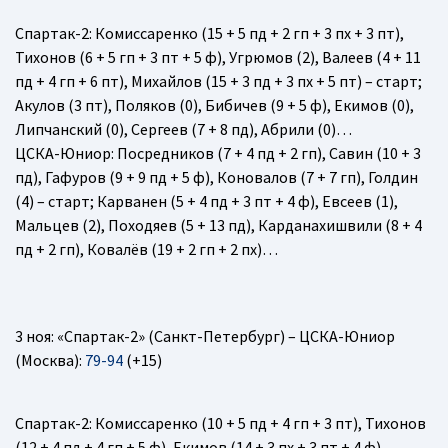
Спартак-2
: Комиссаренко (15 + 5 пд + 2 гп + 3 пх + 3 пт),
Тихонов (6 + 5 гп + 3 пт + 5 ф), Угрюмов (2), Валеев (4 + 11
пд + 4 гп + 6 пт), Михайлов (15 + 3 пд + 3 пх + 5 пт) – старт;
Акулов (3 пт), Поляков (0), Бибичев (9 + 5 ф), Екимов (0),
Липчанский (0), Сергеев (7 + 8 пд), Абрили (0)…
ЦСКА-Юниор
: Посредников (7 + 4 пд + 2 гп), Савин (10 + 3
пд), Гафуров (9 + 9 пд + 5 ф), Коновалов (7 + 7 гп), Голдин
(4) – старт; Карванен (5 + 4 пд + 3 пт + 4 ф), Евсеев (1),
Мальцев (2), Походяев (5 + 13 пд), Карданахишвили (8 + 4
пд + 2 гп), Ковалёв (19 + 2 гп + 2 пх)…
3 ноя: «Спартак-2» (Санкт-Петербург) – ЦСКА-Юниор
(Москва):
79-94
(+15)
Спартак-2
: Комиссаренко (10 + 5 пд + 4 гп + 3 пт), Тихонов
(12 + 4 пд + 4 гп + 5 ф), Екимов (14 + 3 пх + 3 пт + 4 ф),