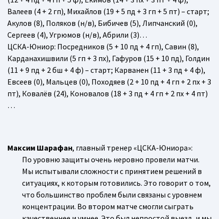
Валеев (4 + 2 гп), Михайлов (19 + 5 пд + 3 гп + 5 пт) – старт;
Акулов (8), Поляков (н/в), Бибичев (5), Липчанский (0),
Сергеев (4), Угрюмов (н/в), Абрили (3)…
ЦСКА-Юниор
: Посредников (5 + 10 пд + 4 гп), Савин (8),
Карданахишвили (5 гп + 3 пх), Гафуров (15 + 10 пд), Голдин
(11 + 9 пд + 2 бш + 4 ф) – старт; Карванен (11 + 3 пд + 4 ф),
Евсеев (0), Мальцев (0), Походяев (2 + 10 пд + 4 гп + 2 пх + 3
пт), Ковалёв (24), Коновалов (18 + 3 пд + 4 гп + 2 пх + 4 пт)
…
Максим Шарафан
, главный тренер «ЦСКА-Юниора»:
По уровню защиты очень неровно провели матчи.
Мы испытывали сложности с принятием решений в
ситуациях, к которым готовились. Это говорит о том,
что большинство проблем были связаны с уровнем
концентрации. Во втором матче смогли сыграть
качественнее и умнее. Это был непростой выезд, и мы