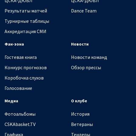
ЦСКА-ДЮБЛ
ЦСКА-ДЮБЛ
Результаты матчей
Dance Team
Турнирные таблицы
Аккредитация СМИ
Фан-зона
Новости
Гостевая книга
Новости команд
Конкурс прогнозов
Обзор прессы
Коробочка слухов
Голосование
Медиа
О клубе
Фотоальбомы
История
CSKAbasket.TV
Ветераны
Графика
Тендеры