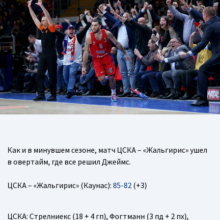
Как и в минувшем сезоне, матч ЦСКА – «Жальгирис» ушел
в овертайм, где все решил Джеймс.
ЦСКА – «Жальгирис» (Каунас):
85-82
(+3)
ЦСКА
: Стрелниекс (18 + 4 гп), Фогтманн (3 пд + 2 пх),