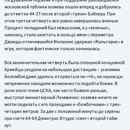
московской публики хозяева пошли вперед и добрались
до отметки 44-37 после второй «трехи» Бэйкера. При
этом третья четверть все равно завершилась вничью.
Процент попаданий был невысоким, а у «зеленых»,
наконец, стали залетать в кольцо мячи с периметра.
Дважды отличившийся Милакнис удержал «Жальгирис» в
игре, которая фактически только начиналась.
Вся заключительная четверть была сплошной концовкой.
Армейцы уходили на небольшую дистанцию – усилиями
Боломбоя даже удалось оторваться на «+6», но каунасцы
непременно находили возможности подойти ближе. В
роли злого гения ЦСКА, как часто бывало раньше,
выступал миниатюрный Лекявичюс: хозяева ничего не
могли поделать с его проходами и «бомбочками» с трех-
четырех метров. За две с половиной минуты до сирены
при счете 64-64 Димитрис Итудис «сжег» второй тайм-
аут.