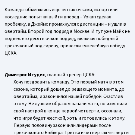
Команды обменялись еще пятью очками, испортили
последние попытки выйти вперед – Уокап сделал
пробежку, а Джеймс промахнулся с дистанции – и ушли в
овертайм. Второй год подряд в Москве. И тут уже Майк не
подвел: его десять очков подряд, включая победный
трехочковый под сирену, принесли тяжелейшую победу
ЦСКА.
Димитрис Итудис
, главный тренер ЦСКА:
Хочу поздравить команду. Это первый матч в этом
сезоне, который дошел до решающего момента, до
овертайма, и закончился нашей победой. Счастлив
этому. Не лучшим образом начали матч, но изменили
свой настрой в конце первой четверти, осознали,
что игра будет жесткой, хоть и готовились к этому.
Первую половину закончили лидерами после
трехочкового Бэйкера. Третья и четвертая четверти