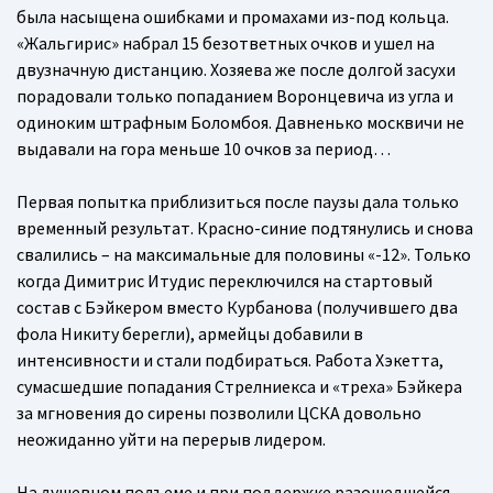
была насыщена ошибками и промахами из-под кольца.
«Жальгирис» набрал 15 безответных очков и ушел на
двузначную дистанцию. Хозяева же после долгой засухи
порадовали только попаданием Воронцевича из угла и
одиноким штрафным Боломбоя. Давненько москвичи не
выдавали на гора меньше 10 очков за период…
Первая попытка приблизиться после паузы дала только
временный результат. Красно-синие подтянулись и снова
свалились – на максимальные для половины «-12». Только
когда Димитрис Итудис переключился на стартовый
состав с Бэйкером вместо Курбанова (получившего два
фола Никиту берегли), армейцы добавили в
интенсивности и стали подбираться. Работа Хэкетта,
сумасшедшие попадания Стрелниекса и «треха» Бэйкера
за мгновения до сирены позволили ЦСКА довольно
неожиданно уйти на перерыв лидером.
На душевном подъеме и при поддержке разошедшейся