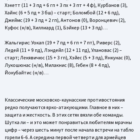
Хэкетт (11 + 3 пд + 6 гп + 3 пх + 3 пт + 4 ф), Курбанов (3),
Хайнс (6 + 5 пд + 3 бш) – старт; Боломбой (12 + 6 пд),
Джеймс (19 + 3 пд + 2 гп), Антонов (0), Воронцевич (2),
Куфос (н/в), Хиллиард (1), Бэйкер (13 + 3 пд)…
Жальгирис
: Уокап (19 + 7 пд + 6 гп + 7 пт), Риверс (2),
Ледей (11 + 9 пд), Лэндейл (12 + 11 пд), Улановас (2) –
старт; Лекявичюс (15 + 3 гп), Хэйес (5 + 3 пд), Янкунас (0),
Лукошюнас (н/в), Милакнис (8), Гебен (8 + 4 пд),
Йокубайтис (н/в)…
Классические московско-каунасские противостояния
редко получаются ярко-атакующими. Главное в них –
защита и жесткость. В этих сетях вязли обе команды.
Шутка ли – и это может понравиться любителям мрачны
цифр – через шесть минут после начала встречи на табло
горели 6-6. А середина первой четверти для армейцев