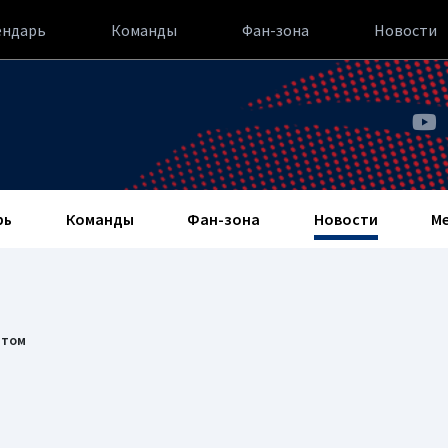
ендарь
Команды
Фан-зона
Новости
рь
Команды
Фан-зона
Новости
М
нтом