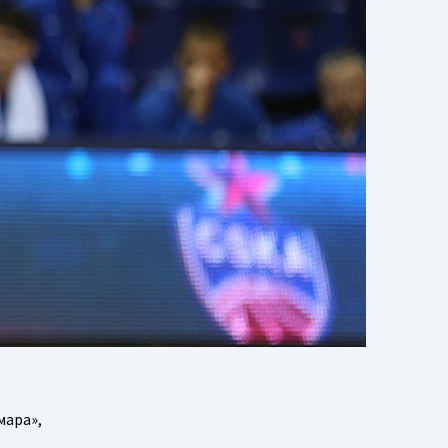
мара»,