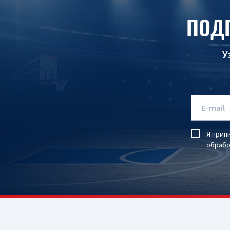
ПОД
У
Я прин
обрабо