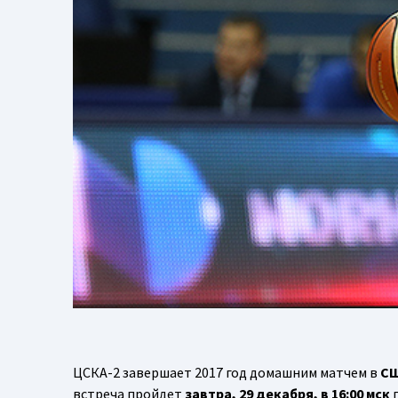
ЦСКА-2 завершает 2017 год домашним матчем в
СШ
встреча пройдет
завтра, 29 декабря, в 16:00 мск
п