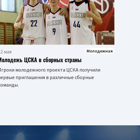
Предс
посте
ПБК Ц
Молодежная
2 мая
Молодежь ЦСКА в сборных страны
Игроки молодежного проекта ЦСКА получили
первые приглашения в различные сборные
команды.