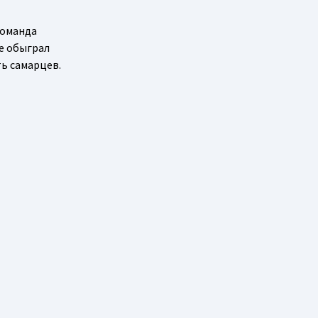
 Команда
е обыграл
ть самарцев.