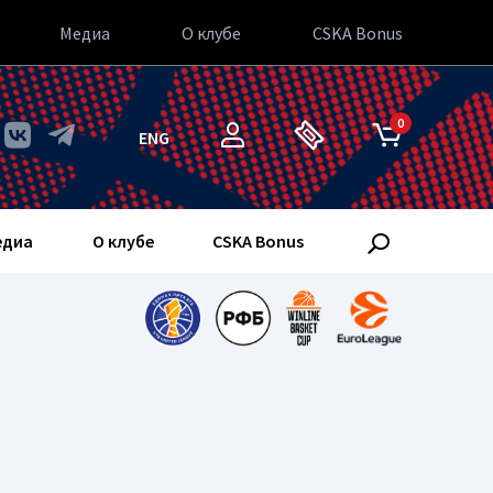
Медиа
О клубе
CSKA Bonus
0
ENG
едиа
О клубе
CSKA Bonus