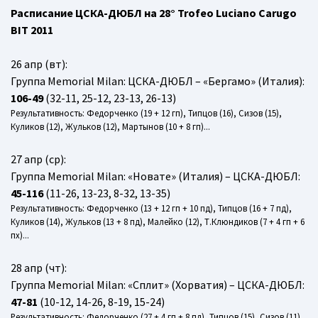
Расписание ЦСКА-ДЮБЛ на 28° Trofeo Luciano Carugo
BIT 2011
26 апр (вт):
Группа Memorial Milan: ЦСКА-ДЮБЛ – «Бергамо» (Италия):
106-49
(32-11, 25-12, 23-13, 26-13)
Результативность: Федорченко (19 + 12 гп), Типцов (16), Сизов (15),
Куликов (12), Жульков (12), Мартынов (10 + 8 гп)...
27 апр (ср):
Группа Memorial Milan: «Новате» (Италия) – ЦСКА-ДЮБЛ:
45-116
(11-26, 13-23, 8-32, 13-35)
Результативность: Федорченко (13 + 12 гп + 10 пд), Типцов (16 + 7 пд),
Куликов (14), Жульков (13 + 8 пд), Малейко (12), Т.Клюндиков (7 + 4 гп + 6
пх)...
28 апр (чт):
Группа Memorial Milan: «Сплит» (Хорватия) – ЦСКА-ДЮБЛ:
47-81
(10-12, 14-26, 8-19, 15-24)
Результативность: Федорченко (27 + 4 гп + 8 пд), Типцов (15), Сизов (11),