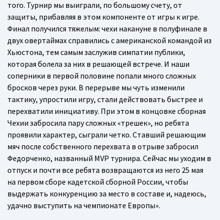
того. Турнир мы выиграли, по большому счету, от
защиты, прибавляя в этом компоненте от игры к игре.
Финал получился тяжелым: чехи накануне в полуфинале в
двух овертаймах справились с американской командой из
Хьюстона, тем самым заслужив симпатии публики,
которая болела за них в решающей встрече. И наши
соперники в первой половине попали много сложных
бросков через руки. В перерыве мы чуть изменили
тактику, упростили игру, стали действовать быстрее и
перехватили инициативу. При этом в концовке сборная
Чехии забросила пару сложных «трешек», но ребята
проявили характер, сыграли четко. Ставший решающим
мяч после собственного перехвата в отрыве забросил
Федорченко, названный MVP турнира. Сейчас мы уходим в
отпуск и почти все ребята возвращаются из него 25 мая
на первом сборе кадетской сборной России, чтобы
выдержать конкуренцию за место в составе и, надеюсь,
удачно выступить на чемпионате Европы».