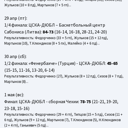
Жульков (10 + 8 пд), Мартынов (7 + 5 гп)...
29 апр (пт):
1/4 финала: ЦСКА-ДЮБЛ – Баскетбольный центр
Сабониса (Литва):
84-73
(16-14, 16-18, 28-21, 24-20)
Результативность: Федорченко (33 + 5 гп), Жульков (15 + 12 пд),
Мартынов (10), Т.Клюндиков (8 + 5 пх), Малейко (4 + 6 пд)...
30 апр (сб):
1/2 финала: «Фенербахче» (Турция) - ЦСКА-ДЮБЛ:
45-65
(15-15, 11-16, 13-20, 6-14)
Результативность: Федорченко (27), Жульков (8 + 12 пд), Сизов (8 + 7 пд),
Мартынов (8)...
1 мая (вс):
Финал: ЦСКА-ДЮБЛ - сборная Чехии:
78-75
(21-21, 19-20,
23-18, 15-16)
Результативность: Федорченко (29 + 4 гп), Типцов (15 + 5 пд), Сизов (11 +
6 пд), Жульков (9 + 12 пд), Мартынов (7), Т.Клюндиков (5), Н.Клюндиков
(2 + 4 гп), Ганькевич (5 пд)...