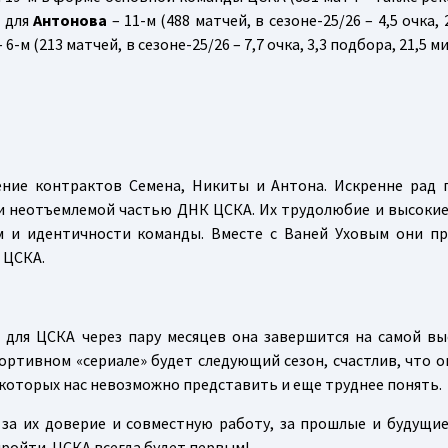
, для
Антонова
– 11-м (488 матчей, в сезоне-25/26 – 4,5 очка, 
 6-м (213 матчей, в сезоне-25/26 – 7,7 очка, 3,3 подбора, 21,5 
ение контрактов Семена, Никиты и Антона. Искренне рад
али неотъемлемой частью ДНК ЦСКА. Их трудолюбие и высоки
м и идентичности команды. Вместе с Ваней Уховым они п
 ЦСКА.
о для ЦСКА через пару месяцев она завершится на самой вы
ортивном «сериале» будет следующий сезон, счастлив, что о
 которых нас невозможно представить и еще труднее понять.
 за их доверие и совместную работу, за прошлые и будущие
пройти. ЦСКА всегда будет первым!