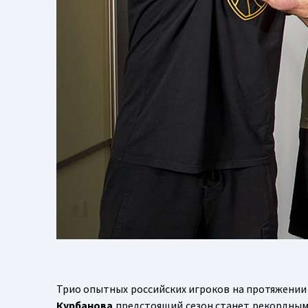
Трио опытных российских игроков на протяжении 
Курбанова
предстоящий сезон станет рекордным 