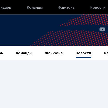
ендарь
Команды
Фан-зона
Новости
рь
Команды
Фан-зона
Новости
М