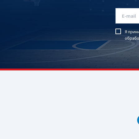
Я прин
обрабо