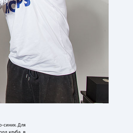
-синих. Для
рд клуба, в