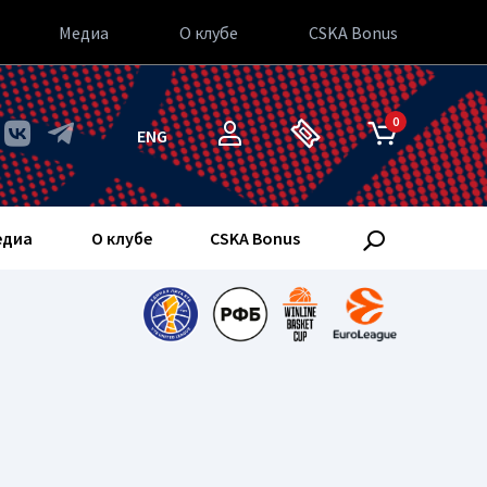
Медиа
О клубе
CSKA Bonus
0
ENG
едиа
О клубе
CSKA Bonus