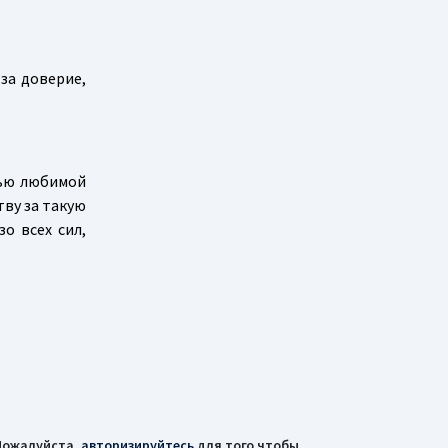
за доверие,
тью любимой
тву за такую
о всех сил,
Пожалуйста,
авторизируйтесь
для того чтобы