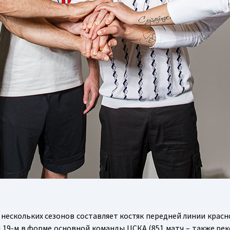
нескольких сезонов составляет костяк передней линии красно
19-м в форме основной команды ЦСКА (851 матч – также реко