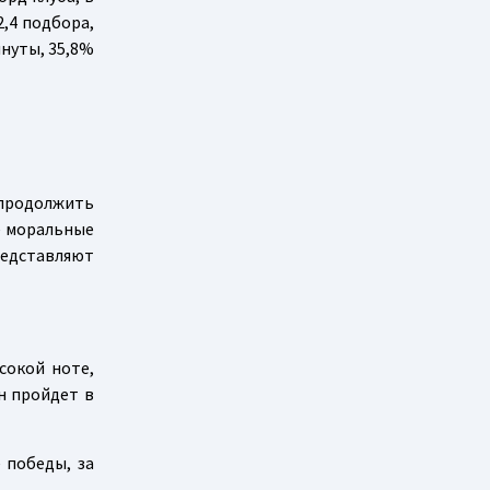
2,4 подбора,
минуты, 35,8%
 продолжить
е моральные
редставляют
сокой ноте,
н пройдет в
 победы, за