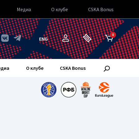
Медиа
О клубе
CSKA Bonus
0
ENG
едиа
О клубе
CSKA Bonus