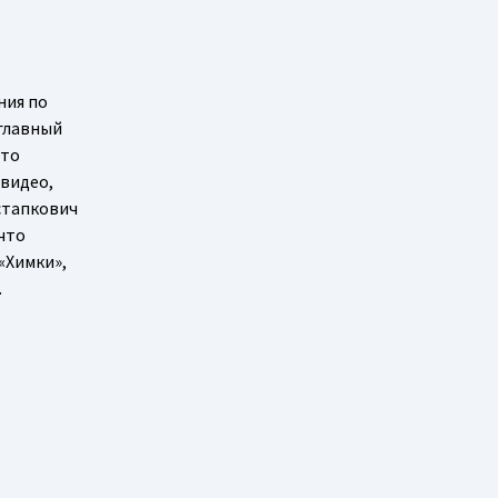
ния по
 главный
что
 видео,
Астапкович
что
«Химки»,
.