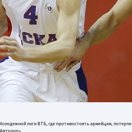
 Молодежной лиги ВТБ, где противостоять армейцам, потерп
«Автодор».