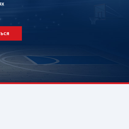
ях
ТЬСЯ