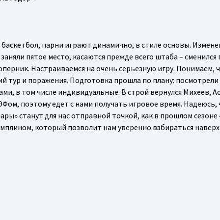
баскетбол, парни играют динамично, в стиле основы. Измене
заняли пятое место, касаются прежде всего штаба – сменился
перник. Настраиваемся на очень серьезную игру. Понимаем, 
 тур и поражения. Подготовка прошла по плану: посмотрели
ами, в том числе индивидуальные. В строй вернулся Михеев, 
ЭФом, поэтому едет с нами получать игровое время. Надеюсь, 
ары» станут для нас отправной точкой, как в прошлом сезоне 
мплином, который позволит нам уверенно взбираться наверх