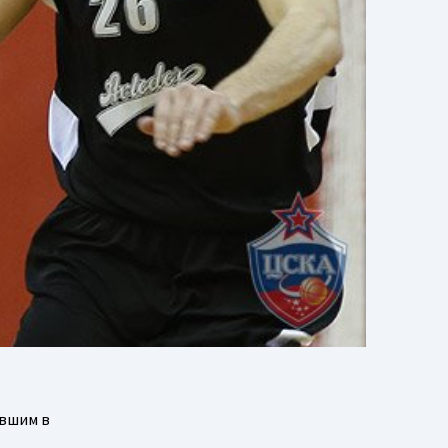
евшим в