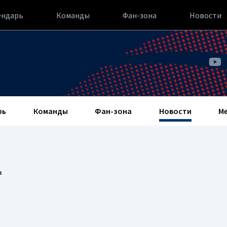
ендарь
Команды
Фан-зона
Новости
рь
Команды
Фан-зона
Новости
М
а