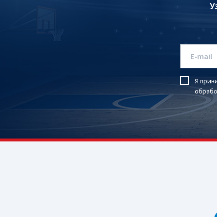
У
Я прин
обрабо