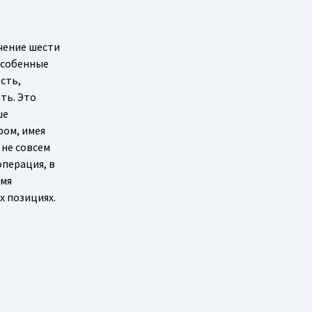
ечение шести
 особенные
сть,
ть. Это
ше
ром, имея
 не совсем
операция, в
емя
х позициях.