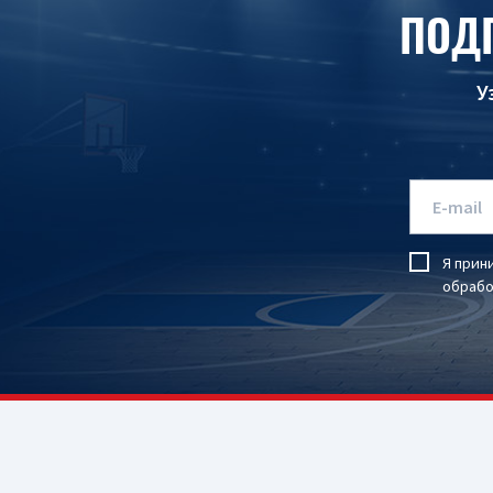
ПОД
У
Я прин
обрабо