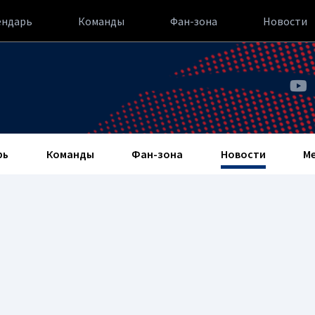
ендарь
Команды
Фан-зона
Новости
рь
Команды
Фан-зона
Новости
М