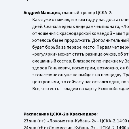
Андрей Мальцев
, главный тренер ЦСКА-2:
Как я уже отмечал, в этом году у нас достато
дней. Сначала едем к лидерам чемпионата, «Л
отношения с краснодарской командой – мы тр
хотелось бы ее продолжить. Дополнительный н
будет борьба за первое место. Первая четвер
«регулярки» может стать разница очков, об э
смешанный состав. В лазарете по-прежнему За
здоров Ганькевич, посмотрим, возможно, он б
этом сезоне он уже не выйдет на площадку. Тр
центровыми, то сейчас у нас остался один, п
Все, что есть – кладем на карту. Если побежда
Расписание ЦСКА-2 в Краснодаре:
23 янв (пт): «Локомотив-Кубань-2» – ЦСКА-2. 14:00 
24 янв (сб): «Локомотив-Кубань-2» – ЦСКА-2. 14:00 