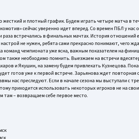
чно жесткий и плотный график. Будем играть четыре матча в т
окомотив» сейчас уверенно идет вперед. Со времен ПБЛ у нас
и раза встречались в финальных мачтах. История отношений е
астрой не нужен, ребята сами прекрасно понимают, чего жда
ка команд чемпионата уже ясна, важным показателем на фини
том также необходимо помнить. Выезжаем на встречи вдесяте
харов и Якушин, на замену будем привлекать Кузнецова. Пока
удет готов уже к первой встрече. Зарьянова ждет повторная 
авмы нас преследуют. Если в начале сезона мы выступали с тр
оэтому приходится использовать некоторых игроков не на свои
ем там – возвращаем себе первое место.
мск
мск