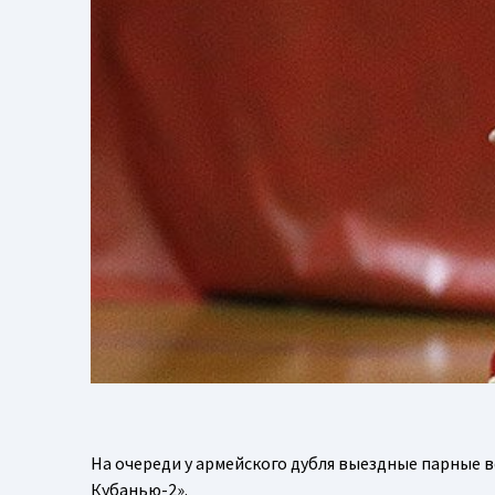
На очереди у армейского дубля выездные парные 
Кубанью-2».