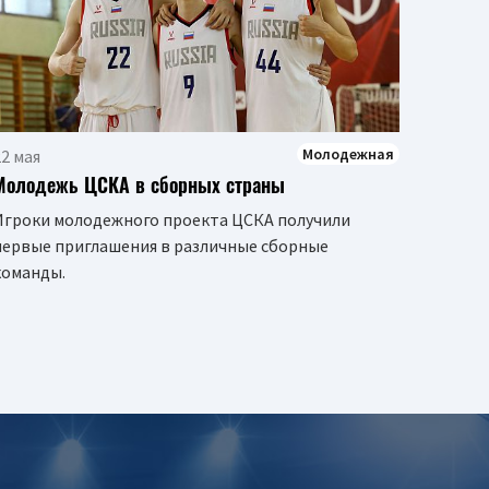
Предс
посте
ПБК Ц
Молодежная
2 мая
Молодежь ЦСКА в сборных страны
Игроки молодежного проекта ЦСКА получили
первые приглашения в различные сборные
команды.