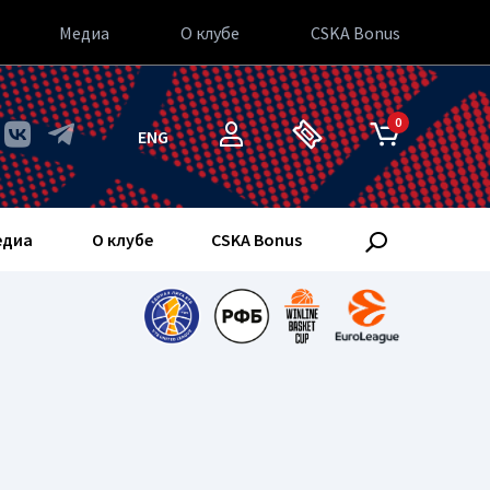
Медиа
О клубе
CSKA Bonus
0
ENG
едиа
О клубе
CSKA Bonus