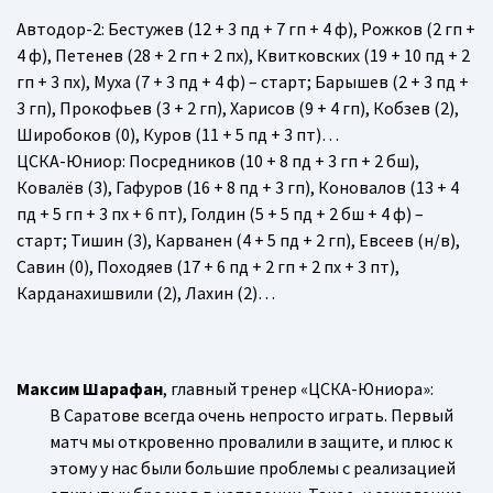
Автодор-2
: Бестужев (12 + 3 пд + 7 гп + 4 ф), Рожков (2 гп +
4 ф), Петенев (28 + 2 гп + 2 пх), Квитковских (19 + 10 пд + 2
гп + 3 пх), Муха (7 + 3 пд + 4 ф) – старт; Барышев (2 + 3 пд +
3 гп), Прокофьев (3 + 2 гп), Харисов (9 + 4 гп), Кобзев (2),
Широбоков (0), Куров (11 + 5 пд + 3 пт)…
ЦСКА-Юниор
: Посредников (10 + 8 пд + 3 гп + 2 бш),
Ковалёв (3), Гафуров (16 + 8 пд + 3 гп), Коновалов (13 + 4
пд + 5 гп + 3 пх + 6 пт), Голдин (5 + 5 пд + 2 бш + 4 ф) –
старт; Тишин (3), Карванен (4 + 5 пд + 2 гп), Евсеев (н/в),
Савин (0), Походяев (17 + 6 пд + 2 гп + 2 пх + 3 пт),
Карданахишвили (2), Лахин (2)…
Максим Шарафан
, главный тренер «ЦСКА-Юниора»:
В Саратове всегда очень непросто играть. Первый
матч мы откровенно провалили в защите, и плюс к
этому у нас были большие проблемы с реализацией