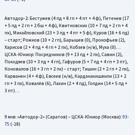
Автодор-2
: Бестужев (4 пд + 8 гп + 4 пт + 4 ф), Петенев (17
+ 5 пд + 2 гп + 2 бш + 4 ф), Квитковских (10 + 7 пд + 2 гп + 4
пх), Михайловский (23 + 3 пд + 4 пт + 5 ф), Куров (16 + 6 пд)
– старт; Рожков (10 + 2 гп), Барышев (0), Прокофьев (2),
Харисов (2 + 4 пд + 4 гп + 2 пх), Кобзев (н/в), Муха (0)…
ЦСКА-Юниор
: Посредников (9 + 13 пд + 2 пх), Савин (2),
Походяев (10 + 3 пд + 4 гп), Гафуров (5 + 7 пд + 4 гп + 3 пт),
Коновалов (16 + 3 гп + 2 пх) – старт; Тишин (2 + 2 гп + 2 пх),
Карванен (4 + 4 ф), Евсеев (н/в), Карданахишвили (13 + 2
гп + 3 пх), Ковалёв (6), Лахин (2 + 4 пд), Голдин (14 + 5 пд +
3 пт)…
9 янв: «Автодор-2» (Саратов) – ЦСКА-Юниор (Москва):
93-
75
(-18)