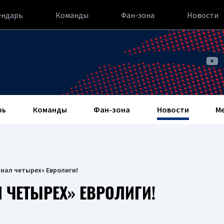
ендарь
Команды
Фан-зона
Новости
рь
Команды
Фан-зона
Новости
М
инал четырех» Евролиги!
 ЧЕТЫРЕХ» ЕВРОЛИГИ!