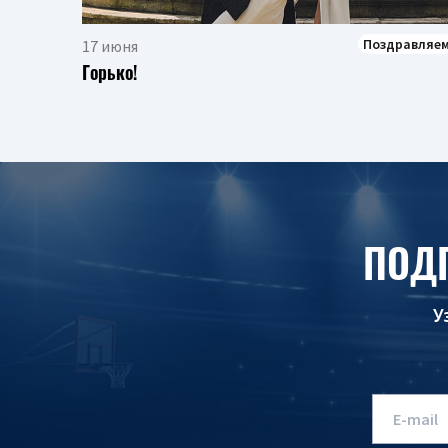
Поздравляе
17 июня
Горько!
ПОД
У