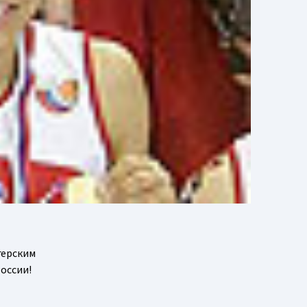
герским
оссии!