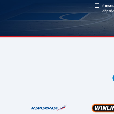
Я прин
обрабо