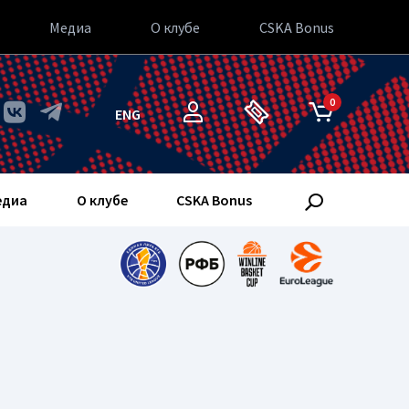
Медиа
О клубе
CSKA Bonus
0
ENG
едиа
О клубе
CSKA Bonus