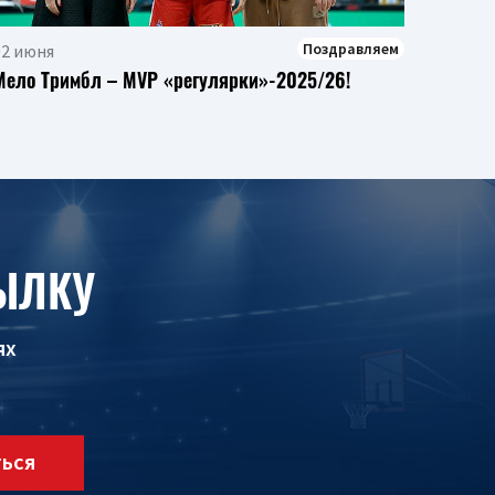
Поздравляем
02 июня
Мело Тримбл – MVP «регулярки»-2025/26!
ЫЛКУ
ях
ТЬСЯ