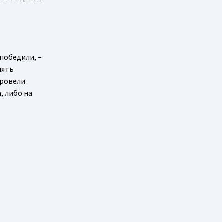
 победили, –
нять
провели
, либо на