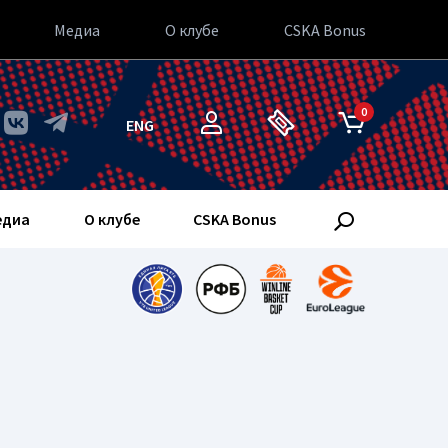
Медиа
О клубе
CSKA Bonus
0
ENG
едиа
О клубе
CSKA Bonus