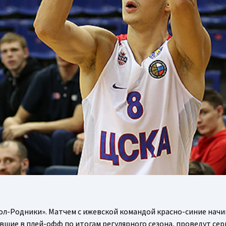
ол-Родники». Матчем с ижевской командой красно-синие нач
авшие в плей-офф по итогам регулярного сезона, проведут сер