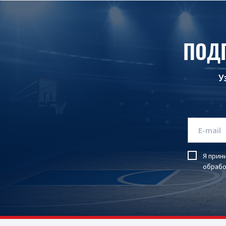
ПОД
У
Я прин
обрабо