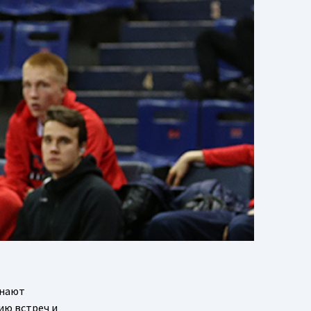
инают
ию встреч и