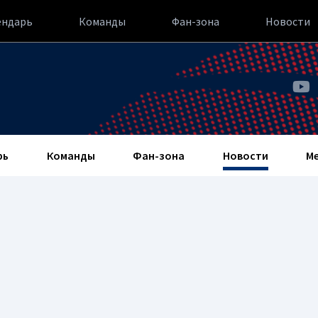
ендарь
Команды
Фан-зона
Новости
рь
Команды
Фан-зона
Новости
М