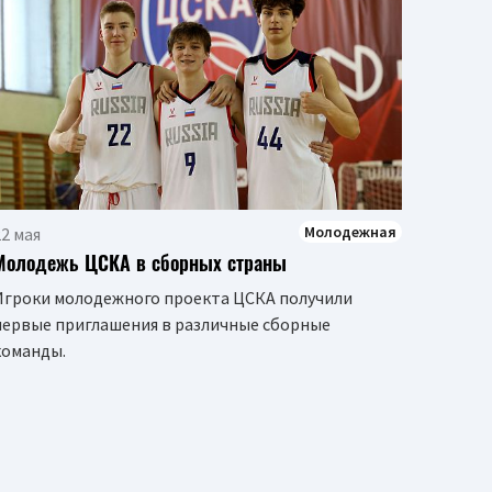
04 мар
На сев
Предс
посте
ПБК Ц
Молодежная
2 мая
Молодежь ЦСКА в сборных страны
Игроки молодежного проекта ЦСКА получили
первые приглашения в различные сборные
команды.