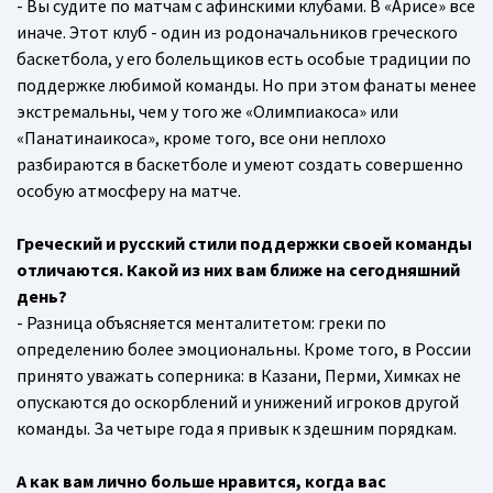
- Вы судите по матчам с афинскими клубами. В «Арисе» все
иначе. Этот клуб - один из родоначальников греческого
баскетбола, у его болельщиков есть особые традиции по
поддержке любимой команды. Но при этом фанаты менее
экстремальны, чем у того же «Олимпиакоса» или
«Панатинаикоса», кроме того, все они неплохо
разбираются в баскетболе и умеют создать совершенно
особую атмосферу на матче.
Греческий и русский стили поддержки своей команды
отличаются. Какой из них вам ближе на сегодняшний
день?
- Разница объясняется менталитетом: греки по
определению более эмоциональны. Кроме того, в России
принято уважать соперника: в Казани, Перми, Химках не
опускаются до оскорблений и унижений игроков другой
команды. За четыре года я привык к здешним порядкам.
А как вам лично больше нравится, когда вас