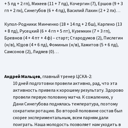
+ 5 пд + 2 гп), Михеев (11 + 7 пд), Кочергин (7), Ершов (9 + 3
гп + 2 пх), Синегубов (6 + 4 пд), Василий Лахин (2 + 2 пх)…
Купол-Родники
: Минченко (18 + 14 пд + 2 бш), Карпеко (13
+ 8 пд), Русецкий (6 + 4 гп + 5 пт), Куземкин (7 + 3 гп),
Бревнов (4 + 4 пт + 4 ф) – старт; Стародумов (2), Пислегин
(н/в), Юдов (4 + 6 пд), Фоминых (н/в), Хамитов (5 + 6 пд),
Самсонов (2), Лидяев (0)…
Андрей Мальцев
, главный тренер ЦСКА-2:
10 дней подготовки провели активно, рад, что эта
активность привела к хорошему результату. Здорово
провели первую половину матча. К сожалению, у
Дани Синегубова поднялась температура, поэтому
сократили ротацию. Во второй половине состав был
скорее экспериментальным, всем парням дали
поиграть. Наша молодость позволяет нам уходить в