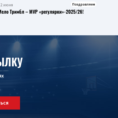
Поздравляем
02 июня
Мело Тримбл – MVP «регулярки»-2025/26!
ЫЛКУ
ях
ТЬСЯ