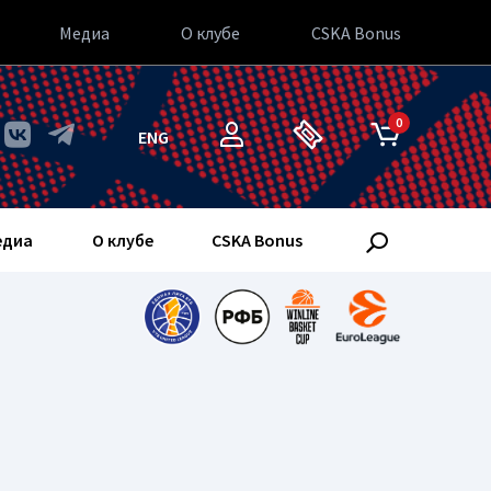
Медиа
О клубе
CSKA Bonus
0
ENG
едиа
О клубе
CSKA Bonus