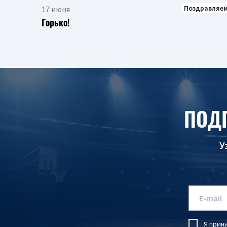
Поздравляе
17 июня
Горько!
ПОД
У
Я прин