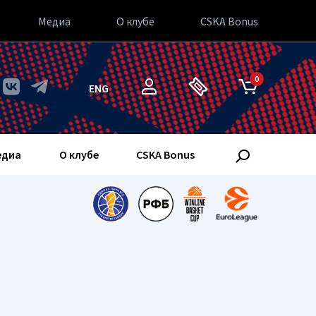
Медиа
О клубе
CSKA Bonus
0
ENG
едиа
О клубе
CSKA Bonus