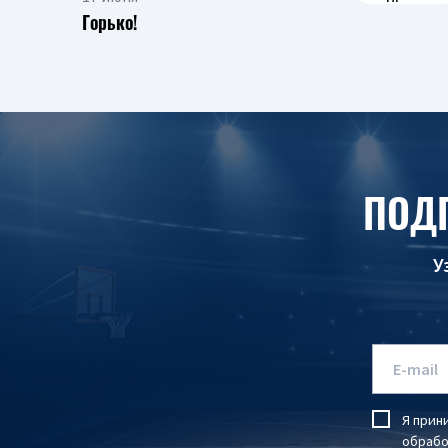
Горько!
ПОД
У
Я прин
обрабо