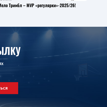
Мело Тримбл – MVP «регулярки»-2025/26!
ЫЛКУ
ях
ТЬСЯ