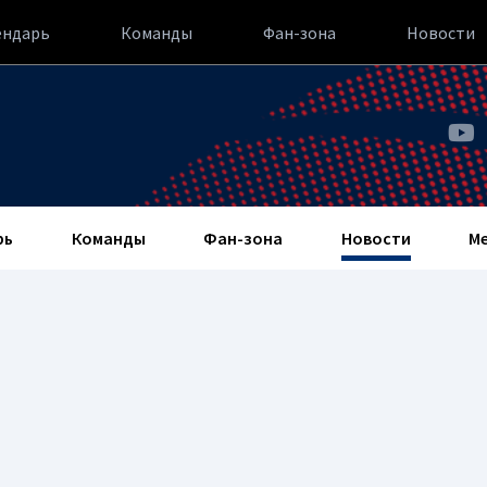
ендарь
Команды
Фан-зона
Новости
рь
Команды
Фан-зона
Новости
М