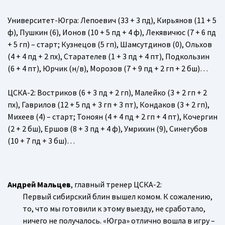
Университет-Югра
: Лепоевич (33 + 3 пд), Кирьянов (11 + 5
ф), Пушкин (6), Ионов (10 + 5 пд + 4 ф), Лекявичюс (7 + 6 пд
+ 5 гп) – старт; Кузнецов (5 гп), Шамсутдинов (0), Ольхов
(4 + 4 пд + 2 пх), Старателев (1 + 3 пд + 4 пт), Подкользин
(6 + 4 пт), Юрчик (н/в), Морозов (7 + 9 пд + 2 гп + 2 бш)…
ЦСКА-2
: Востриков (6 + 3 пд + 2 гп), Малейко (3 + 2 гп + 2
пх), Гаврилов (12 + 5 пд + 3 гп + 3 пт), Кондаков (3 + 2 гп),
Михеев (4) – старт; Тоноян (4 + 4 пд + 2 гп + 4 пт), Кочергин
(2 + 2 бш), Ершов (8 + 3 пд + 4 ф), Умрихин (9), Синегубов
(10 + 7 пд + 3 бш)…
Андрей Мальцев
, главный тренер ЦСКА-2:
Первый сибирский блин вышел комом. К сожалению,
то, что мы готовили к этому выезду, не сработало,
ничего не получалось. «Югра» отлично вошла в игру –