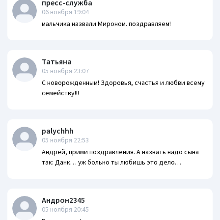
пресс-служба
06 ноября 19:04
мальчика назвали Мироном. поздравляем!
Татьяна
05 ноября 23:07
С новорожденным! Здоровья, счастья и любви всему
семейству!!!
palychhh
05 ноября 22:53
Андрей, прими поздравления. А назвать надо сына
так: Данк… уж больно ты любишь это дело…
Андрон2345
05 ноября 20:45