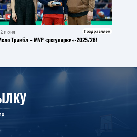
сезона
Поздравляем
02 июня
Мело Тримбл – MVP «регулярки»-2025/26!
ЫЛКУ
ях