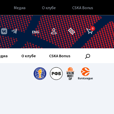
Медиа
О клубе
CSKA Bonus
0
ENG
едиа
О клубе
CSKA Bonus