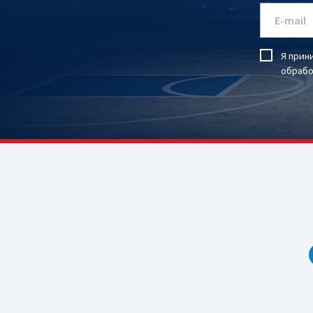
Я прин
обрабо