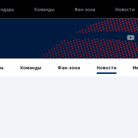
ендарь
Команды
Фан-зона
Новости
рь
Команды
Фан-зона
Новости
М