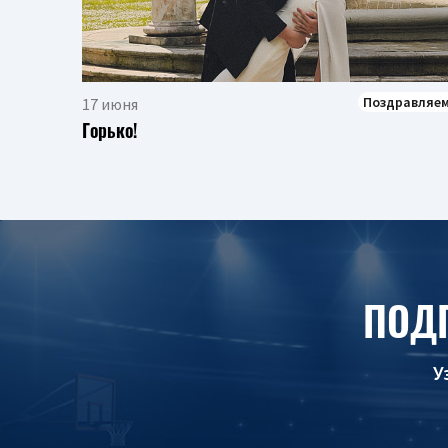
Поздравляе
17 июня
Горько!
ПОД
У