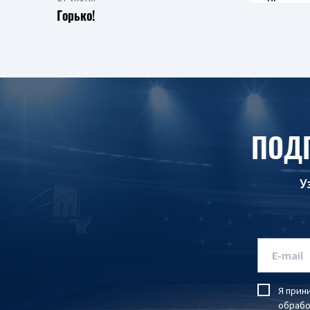
Горько!
ПОД
У
Я прин
обрабо