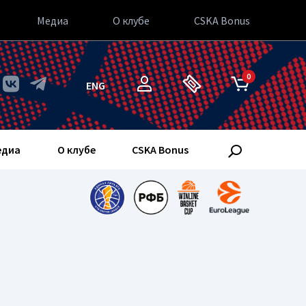
Медиа
О клубе
CSKA Bonus
0
ENG
едиа
О клубе
CSKA Bonus