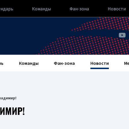
ендарь
Команды
Фан-зона
Новости
рь
Команды
Фан-зона
Новости
М
ладимир!
ИМИР!