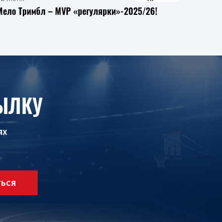
Мело Тримбл – MVP «регулярки»-2025/26!
ЫЛКУ
ях
ТЬСЯ