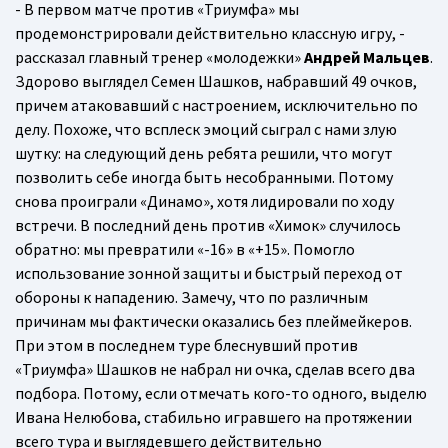
- В первом матче против «Триумфа» мы
продемонстрировали действительно классную игру, -
рассказал главный тренер «молодежки»
Андрей Мальцев
.
Здорово выглядел Семен Шашков, набравший 49 очков,
причем атаковавший с настроением, исключительно по
делу. Похоже, что всплеск эмоций сыграл с нами злую
шутку: на следующий день ребята решили, что могут
позволить себе иногда быть несобранными. Потому
снова проиграли «Динамо», хотя лидировали по ходу
встречи. В последний день против «Химок» случилось
обратно: мы превратили «-16» в «+15». Помогло
использование зонной защиты и быстрый переход от
обороны к нападению. Замечу, что по различным
причинам мы фактически оказались без плеймейкеров.
При этом в последнем туре блеснувший против
«Триумфа» Шашков не набрал ни очка, сделав всего два
подбора. Потому, если отмечать кого-то одного, выделю
Ивана Нелюбова, стабильно игравшего на протяжении
всего тура и выглядевшего действительно