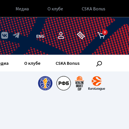
Медиа
О клубе
CSKA Bonus
0
ENG
едиа
О клубе
CSKA Bonus