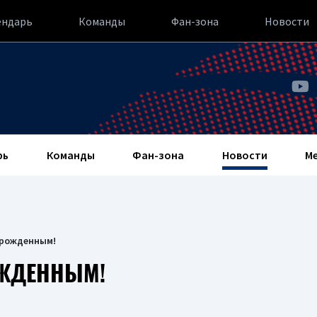
ендарь
Команды
Фан-зона
Новости
рь
Команды
Фан-зона
Новости
М
орожденным!
ОЖДЕННЫМ!