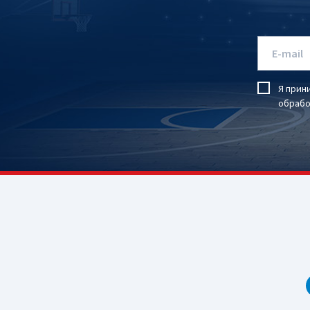
Я прин
обрабо