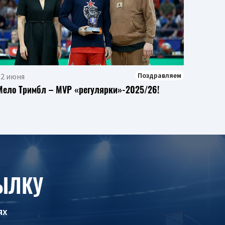
Возг
Писти
сезона
Поздравляем
02 июня
Мело Тримбл – MVP «регулярки»-2025/26!
ЫЛКУ
ях