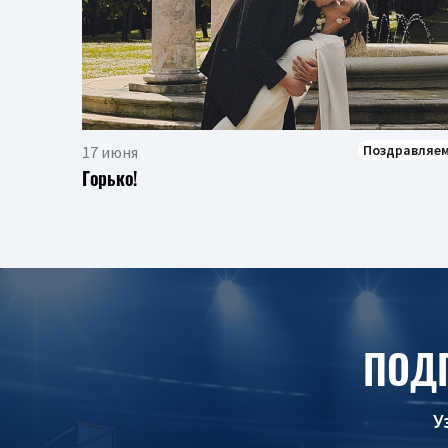
Поздравляе
17 июня
Горько!
ПОД
У