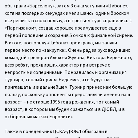
обыграли «Барселону», затем 3 очка уступили «Цибоне»,
хотя на последних секундах имели шансы одним броском
все решить в свою пользу, а в третьем туре справились с
«Партизаном», создав хорошее преимущество еще в
первой половине и сохранив 5 очков к финальной сирене.
В итоге, поскольку «Цибона» проиграла, мы заняли
первое место по «закрутке». Очень рад за руководивших
командой тренеров Алексея Жукова, Виктора Бережного,
всех ребят, проявивших характер при встрече с
непростыми соперниками. Понравилась и организация
турнира, теплый прием. Надеемся, что будут нас
приглашать и в дальнейшем. Турнир принес нам большую
пользу, поскольку оппоненты представляли именно наш
возраст – не старше 1995 года рождения, тот самый
возраст, в котором мы будем сражаться и в ДЮБЛ, и в
отборочных матчах Евролиги».
Также в понедельник ЦСКА-ДЮБЛ обыграли в