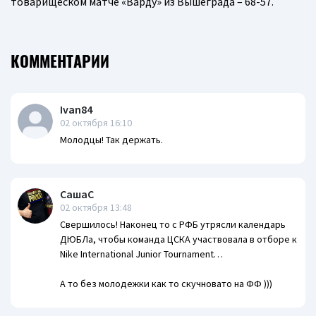
товарищеском матче «Варду» из Вышеграда – 68-57.
КОММЕНТАРИИ
Ivan84
02 октября 16:10
Молодцы! Так держать.
СашаС
02 октября 13:48
Свершилось! Наконец то с РФБ утрясли календарь
ДЮБЛа, чтобы команда ЦСКА участвовала в отборе к
Nike International Junior Tournament…
А то без молодежки как то скучновато на ФФ )))