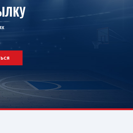
ЫЛКУ
ях
ТЬСЯ