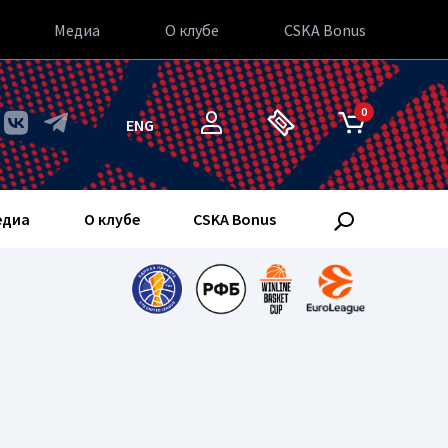
Медиа
О клубе
CSKA Bonus
0
ENG
едиа
О клубе
CSKA Bonus