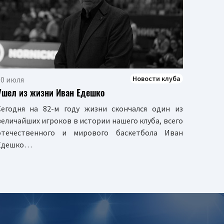
Ровно 
Новости клуба
30 июля
Ушел из жизни Иван Едешко
Сегодня на 82-м году жизни скончался один из
величайших игроков в истории нашего клуба, всего
отечественного и мирового баскетбола Иван
Едешко…