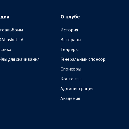
едиа
О клубе
тоальбомы
История
KAbasket.TV
Ветераны
афика
Тендеры
йлы для скачивания
Генеральный спонсор
Спонсоры
Контакты
Администрация
Академия