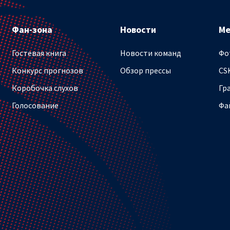
Фан-зона
Новости
М
Гостевая книга
Новости команд
Фо
Конкурс прогнозов
Обзор прессы
CS
Коробочка слухов
Гр
Голосование
Фа