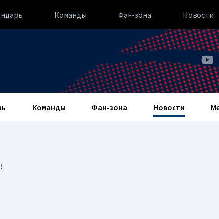
ендарь
Команды
Фан-зона
Новости
рь
Команды
Фан-зона
Новости
М
!