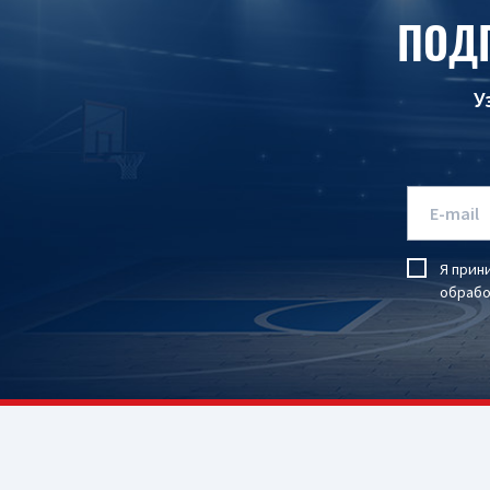
ПОД
У
Я прин
обрабо