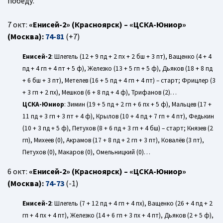
победу.
7 окт:
«Енисей-2» (Красноярск) – «ЦСКА-Юниор»
(Москва):
74-81
(+7)
Енисей-2
: Шлегель (12 + 9 пд + 2 пх + 2 бш + 3 пт), Ващенко (4 + 4
пд + 4 гп + 4 пт + 5 ф), Железко (13 + 5 гп + 5 ф), Дьяков (18 + 8 пд
+ 6 бш + 3 пт), Метелев (16 + 5 пд + 4 гп + 4 пт) – старт; Фрицлер (3
+ 3 гп + 2 пх), Мешков (6 + 8 пд + 4 ф), Трифанов (2)…
ЦСКА-Юниор
: Зимин (19 + 5 пд + 2 гп + 6 пх + 5 ф), Мальцев (17 +
11 пд + 3 гп + 3 пт + 4 ф), Крылов (10 + 4 пд + 7 гп + 4 пт), Федькин
(10 + 3 пд + 5 ф), Петухов (8 + 6 пд + 3 гп + 4 бш) – старт; Князев (2
гп), Михеев (0), Акрамов (17 + 8 пд + 2 гп + 3 пт), Ковалёв (3 пт),
Петухов (0), Макаров (0), Омельницкий (0)…
6 окт:
«Енисей-2» (Красноярск) – «ЦСКА-Юниор»
(Москва):
74-73
(-1)
Енисей-2
: Шлегель (7 + 12 пд + 4 гп + 4 пх), Ващенко (26 + 4 пд + 2
гп + 4 пх + 4 пт), Железко (14 + 6 гп + 3 пх + 4 пт), Дьяков (2 + 5 ф),