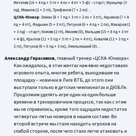
Метелев (16 + 4 пд + 3 гп + 4 пх + 4 пт + 5 ф) – старт; Фрицлер (3
пд), Мешков (2 + 2 гп), Трифанов (7 + 2 пх)…
ЦСКА-Юниор
: Зимин (8 + 7 пд + 3 гп + 2 пх + 3 пт), Акрамов (7 + 8
пд + 4 пт), Федькин (5 + 3 пт), Петухов (6 + 4 пд + 2 пх), Макаров (1
+ 3 пд) – старт; Князев (2 гп), Михеев (0), Мальцев (15 + 8 пд + 3 пт
+ 4 ф), Крылов (11 + 5 пд + 3 гп + 2 пх + 4 пт), Ковалёв (12 + 3 пд +
2 гп), Петухов (8 + 5 пд + 3 пх), Омельницкий (0)…
Александр Герасимов
, главный тренер «ЦСКА-Юниора»:
Как ожидалось, в этих мачтах нам явно недоставало
игрового опыта, многие ребята, выходившие на
площадку – новички в Лиге ВТБ, до этого они
выступали только в детских чемпионатах и ДЮБЛе.
Продолжим уделять игре один на один больше
времени в тренировочном процессе, так как с этим
мы не справились, кроме того ощущали недостаток
четвертых-пятых номеров в нашем составе. Во
второй встрече мы стали находить игроков на
слабой стороне, после чего стало легче атаковать и