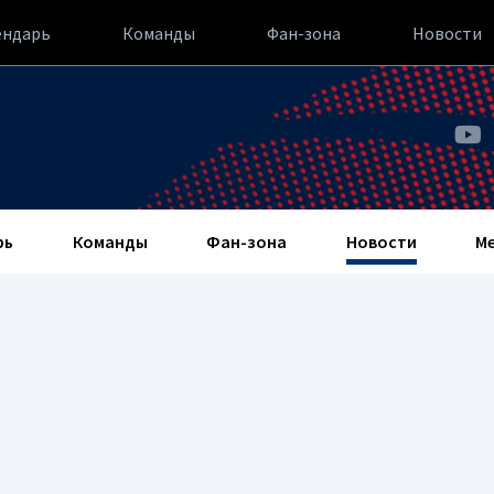
ендарь
Команды
Фан-зона
Новости
рь
Команды
Фан-зона
Новости
М