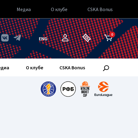
Медиа
О клубе
CSKA Bonus
0
ENG
едиа
О клубе
CSKA Bonus