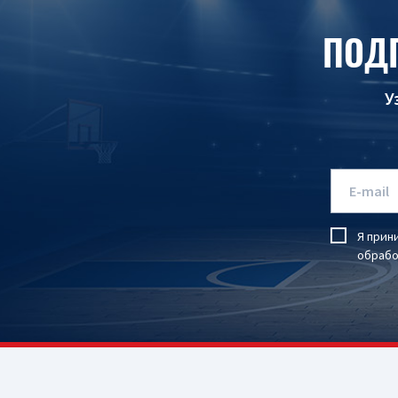
ПОД
У
Я прин
обрабо