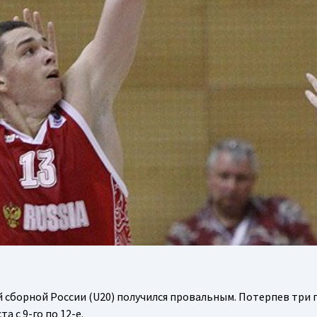
сборной России (U20) получился провальным. Потерпев три 
а с 9-го по 12-е.