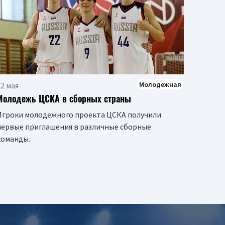
На сев
Предс
посте
ПБК Ц
Молодежная
2 мая
Молодежь ЦСКА в сборных страны
Игроки молодежного проекта ЦСКА получили
первые приглашения в различные сборные
команды.