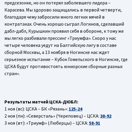
предсезонке, но он потерял заболевшего лидера –
Карасева. Мы здорово защищались в первой четверти,
благодаря чему забросили много легких мячей в
контратаках. Очень хорошо сыграл Логинов, сделавший
дабл-дабл, Курышкин проявил себя в обороне, к тому же
мы легко разбивали прессинг «Триумфа». Скоро у нас
четыре человека уедут на Балтийскую лигу в составе
сборной Москвы, а 13 ноября в Ногинске нас ждет
серьезное испытание – Кубок Гомельского в Ногинске, где
ЦСКА будут противостоять юниорские сборные разных
стран».
Результаты матчей ЦСКА-ДЮБЛ:
1 ноя (вс): ЦСКА – БК «Рязань»:
125-24
2 ноя (пн): «Северсталь» (Череповец) – ЦСКА:
38-92
3 ноя (вт): «Триумф» (Люберцы) – ЦСКА:
58-91