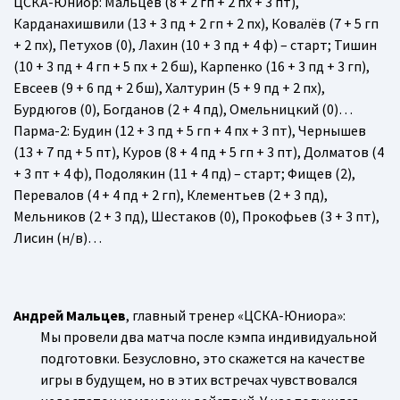
ЦСКА-Юниор
: Мальцев (8 + 2 гп + 2 пх + 3 пт),
Карданахишвили (13 + 3 пд + 2 гп + 2 пх), Ковалёв (7 + 5 гп
+ 2 пх), Петухов (0), Лахин (10 + 3 пд + 4 ф) – старт; Тишин
(10 + 3 пд + 4 гп + 5 пх + 2 бш), Карпенко (16 + 3 пд + 3 гп),
Евсеев (9 + 6 пд + 2 бш), Халтурин (5 + 9 пд + 2 пх),
Бурдюгов (0), Богданов (2 + 4 пд), Омельницкий (0)…
Парма-2
: Будин (12 + 3 пд + 5 гп + 4 пх + 3 пт), Чернышев
(13 + 7 пд + 5 пт), Куров (8 + 4 пд + 5 гп + 3 пт), Долматов (4
+ 3 пт + 4 ф), Подолякин (11 + 4 пд) – старт; Фищев (2),
Перевалов (4 + 4 пд + 2 гп), Клементьев (2 + 3 пд),
Мельников (2 + 3 пд), Шестаков (0), Прокофьев (3 + 3 пт),
Лисин (н/в)…
Андрей Мальцев
, главный тренер «ЦСКА-Юниора»:
Мы провели два матча после кэмпа индивидуальной
подготовки. Безусловно, это скажется на качестве
игры в будущем, но в этих встречах чувствовался