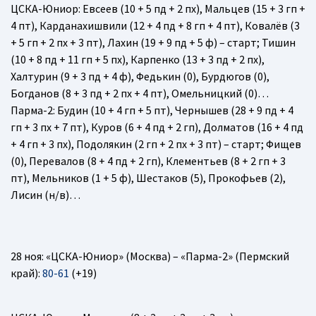
ЦСКА-Юниор
: Евсеев (10 + 5 пд + 2 пх), Мальцев (15 + 3 гп +
4 пт), Карданахишвили (12 + 4 пд + 8 гп + 4 пт), Ковалёв (3
+ 5 гп + 2 пх + 3 пт), Лахин (19 + 9 пд + 5 ф) – старт; Тишин
(10 + 8 пд + 11 гп + 5 пх), Карпенко (13 + 3 пд + 2 пх),
Халтурин (9 + 3 пд + 4 ф), Федькин (0), Бурдюгов (0),
Богданов (8 + 3 пд + 2 пх + 4 пт), Омельницкий (0)…
Парма-2
: Будин (10 + 4 гп + 5 пт), Чернышев (28 + 9 пд + 4
гп + 3 пх + 7 пт), Куров (6 + 4 пд + 2 гп), Долматов (16 + 4 пд
+ 4 гп + 3 пх), Подолякин (2 гп + 2 пх + 3 пт) – старт; Фищев
(0), Перевалов (8 + 4 пд + 2 гп), Клементьев (8 + 2 гп + 3
пт), Мельников (1 + 5 ф), Шестаков (5), Прокофьев (2),
Лисин (н/в)…
28 ноя: «ЦСКА-Юниор» (Москва) – «Парма-2» (Пермский
край):
80-61
(+19)