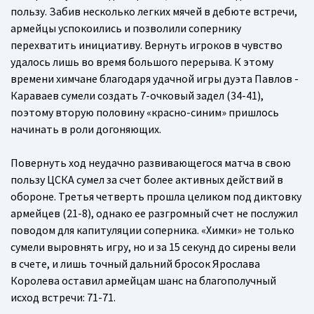
пользу. Забив несколько легких мячей в дебюте встречи,
армейцы успокоились и позволили сопернику
перехватить инициативу. Вернуть игроков в чувство
удалось лишь во время большого перерыва. К этому
времени химчане благодаря удачной игры дуэта Павлов -
Караваев сумели создать 7-очковый задел (34-41),
поэтому вторую половину «красно-синим» пришлось
начинать в роли догоняющих.
Повернуть ход неудачно развивающегося матча в свою
пользу ЦСКА сумел за счет более активных действий в
обороне. Третья четверть прошла целиком под диктовку
армейцев (21-8), однако ее разгромный счет не послужил
поводом для капитуляции соперника. «Химки» не только
сумели выровнять игру, но и за 15 секунд до сирены вели
в счете, и лишь точный дальний бросок Ярослава
Королева оставил армейцам шанс на благополучный
исход встречи: 71-71.