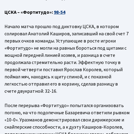
ЦСКА – «Фортитудо»:
98-54
Начало матча прошло под диктовку ЦСКА, в котором
солировал Анатолий Каширов, записавший на свой счет 7
первых очков команды. Уступающие в росте игроки
«Фортитудо» не могли на равных бороться под щитами с
мощной передней линией хозяев, и разница в счете
продолжала стремительно расти. Эффектную точку в
первой четверти поставил Ярослав Королев, который
поймал мяч, находясь к щиту спиной, и с показной
легкостью отправил его в корзину, сделав разницу в
счете двукратной: 32-16.
После перерыва «Фортитудо» попытался организовать
погоню, на что подопечные Базаревича ответили рывком
«10-0». Уразманов демонстрировал свои дирижерские и
снайперские способности, а к дуэту Каширов-Королев,