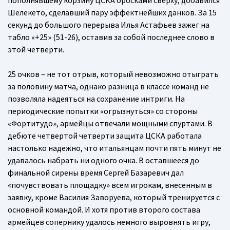
пополнявшему корзину ЦСКА бросками сверху, добавился
Шелекето, сделавший пару эффектнейших данков. За 15
секунд до большого перерыва Илья Астафьев зажег на
табло «+25» (51-26), оставив за собой последнее слово в
этой четверти.
25 очков – не тот отрыв, который невозможно отыграть
за половину матча, однако разница в классе команд не
позволяла надеяться на сохранение интриги. На
периодические попытки «огрызнуться» со стороны
«Фортитудо», армейцы отвечали мощными спуртами. В
дебюте четвертой четверти защита ЦСКА работала
настолько надежно, что итальянцам почти пять минут не
удавалось набрать ни одного очка. В оставшееся до
финальной сирены время Сергей Базаревич дал
«почувствовать площадку» всем игрокам, внесенным в
заявку, кроме Василия Заворуева, который тренируется с
основной командой. И хотя против второго состава
армейцев сопернику удалось немного выровнять игру,