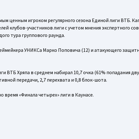
мым ценным игроком регулярного сезона Единой лиги ВТБ. К
лей клубов-участников лиги с учетом мнения экспертного сов
ого тура группового раунда.
плеймейкера УНИКСа Марко Поповича (12) и атакующего защит
ги ВТБ Хряпа в среднем набирал 10,7 очка (61% попадания дв
тивной передачи, 2,7 перехвата и 0,8 блок-шота.
о время «Финала четырех» лиги в Каунасе.