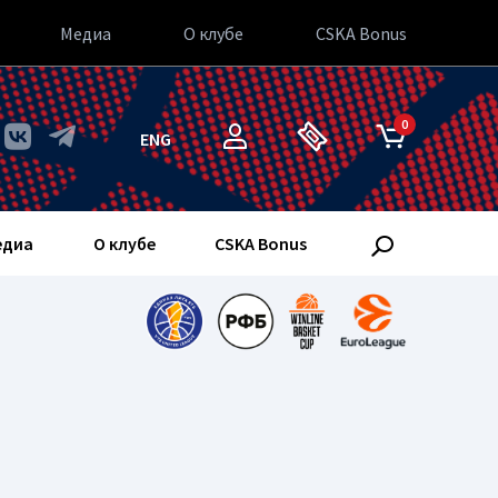
Медиа
О клубе
CSKA Bonus
0
ENG
едиа
О клубе
CSKA Bonus