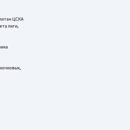
апитан ЦСКА
ета лиги,
ника
ухочковых,