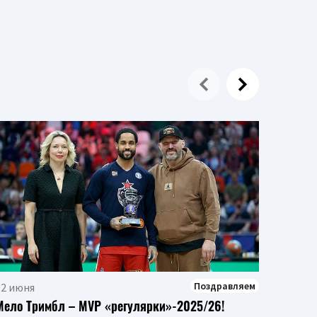
12 мая
Андреа
Возг
Писти
сезона
Поздравляем
02 июня
Мело Тримбл – MVP «регулярки»-2025/26!