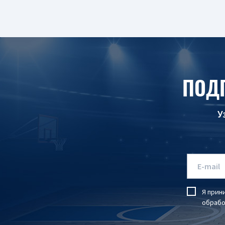
ПОД
У
Я прин
обрабо