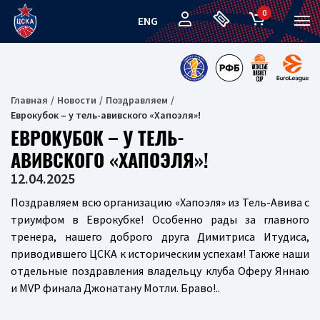
0
ENG
Главная
Новости
Поздравляем
Еврокубок – у тель-авивского «Хапоэля»!
ЕВРОКУБОК – У ТЕЛЬ-
АВИВСКОГО «ХАПОЭЛЯ»!
12.04.2025
Поздравляем всю организацию «Хапоэля» из Тель-Авива с
триумфом в Еврокубке! Особенно рады за главного
тренера, нашего доброго друга Димитриса Итудиса,
приводившего ЦСКА к историческим успехам! Также наши
отдельные поздравления владельцу клуба Оферу Яннаю
и MVP финала Джонатану Мотли. Браво!..