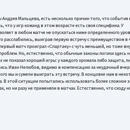
Андрея Мальцева, есть несколько причин того, что события 
, что у игр команд в этом возрасте есть своя специфика. У
воляет в любом матче не опускаться ниже определенного уров
го расслабились, выиграв первую встречу с преимуществом в 4
й первый матч проиграл «Спартаку» с чуть меньшей, но тоже 
проблем. Но, естественно, что обычные законы логики здесь н
 не показал хорошей игры: у каждого хромала либо защита, л
лись Иван Нелюбов, видимо в компенсацию за неудачный вче
ого мы и сумели выиграть эту встречу. В концовке нам в нек
а. В этой ситуации попытались использовать более сложное 
, но ни разу не применяли в матчах. Естественно, что сходу н