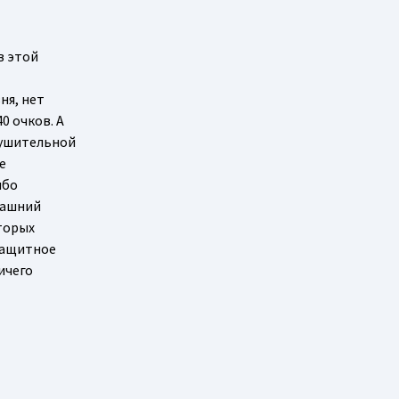
в этой
ня, нет
0 очков. А
внушительной
е
ибо
рашний
оторых
защитное
ичего