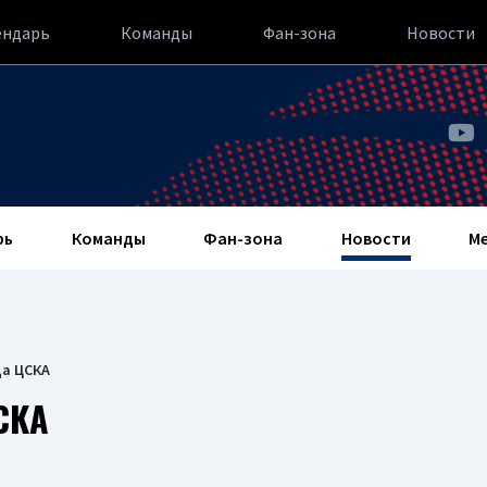
ендарь
Команды
Фан-зона
Новости
рь
Команды
Фан-зона
Новости
М
да ЦСКА
СКА