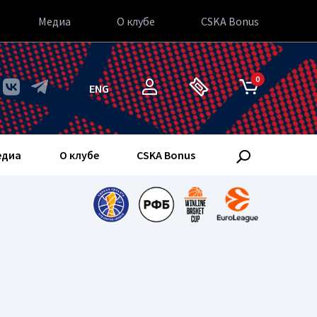
Медиа
О клубе
CSKA Bonus
0
ENG
едиа
О клубе
CSKA Bonus